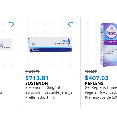
Price reduced from
to
Price reduced from
to
$1,089.78
$660.97
$713.81
$407.03
SOSTENON
REPLENS
Sostenon 250mg/ml
Gel Replens Hume
ón
Solución Inyectable Jeringa
Vaginal, 6 Aplicad
Prellenada, 1 ml.
Prellenados de 5.9