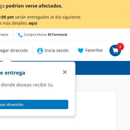
lic aquí
para conocer detalles.
8:00 pm
serán entregados al día siguiente.
a más detalles
aquí
rmacia
Compra Ahora:
83 Farmacia
0
Favoritos
egar dirección
Inicia sesión
×
de entrega
 donde deseas recibir tu
sar dirección
 Tabletas.