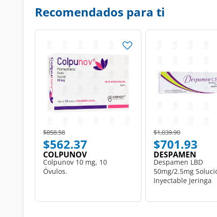
Recomendados para ti
Price reduced from
to
Price reduced from
to
$858.58
$1,039.90
$562.37
$701.93
COLPUNOV
DESPAMEN
Colpunov 10 mg, 10
Despamen LBD
Óvulos.
50mg/2.5mg Soluci
Inyectable Jeringa
Prellenada, 0.5 ml.