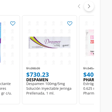
Price reduced from
to
Price reduced from
to
$1,098.09
$1,545.48
$730.23
$409.55
DESPAMEN
PHARMALIFE
ctante
Despamen 100mg/5mg
Estrógenos Conj
ores
Solución Inyectable Jeringa
0.625 mg, 42 Tab
 gr c/u.
Prellenada, 1 ml.
Pharmalife.