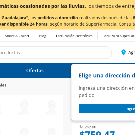
¡Ahora también en Aguascalientes!
Da
c
 Guadalajara
", los
pedidos a domicilio
realizados después de las
ker disponible 24 horas
, según horario de SuperFarmacia. Consult
Smart & Collect
Blog
Facturación Electrónica
Localiza tu SuperFa
Agr
Ofertas
Ayuda
Elige una dirección 
les
Ingresa una dirección en
pedido
MOMENTS
Ingre
Moments 50 mg, 30
SKU:
1250140
Price reduced from
to
$1,262.00
$759.47