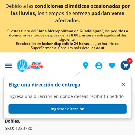
< div class="carousel-inner">
as
condiciones climáticas ocasionadas por
¡Ahora ta
as,
los tiempos de entrega
podrían verse
afectados.
Si estas fuera del "
Área Metropolitana de Guadalajara
", los
pedidos a
domicilio
realizados después de las
8:00 pm
serán entregados al día
siguiente.
Recolección en
locker disponible 24 horas
, según horario de
SuperFarmacia. Consulta más detalles
aquí
0
×
Elige una dirección de entrega
Ingresa una dirección en donde deseas recibir tu pedido
Ingresar dirección
PÉTALO
Papel Higiénico Pétalo RendiMax, 12 pzas con 320 Hojas
Dobles.
SKU:
1223780