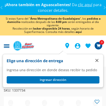
< div class="carousel-inner">
¡Ahora también en Aguascalientes!
Da
clic aquí
para
conocer detalles.
Si estas fuera del "
Área Metropolitana de Guadalajara
", los
pedidos a
domicilio
realizados después de las
8:00 pm
serán entregados al día
siguiente.
Recolección en
locker disponible 24 horas
, según horario de
SuperFarmacia. Consulta más detalles
aquí
0
×
Elige una dirección de entrega
Ingresa una dirección en donde deseas recibir tu pedido
Fin de Semana
Ingresar dirección
COLGATE
Pasta Dental Colgate Total 12 Clean Mint, 65 ml.
SKU:
1337734