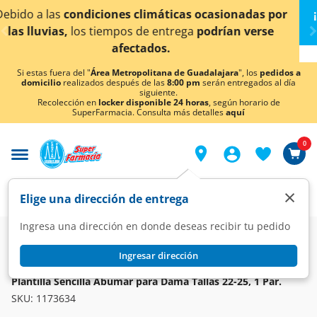
< div class="carousel-inner">
as ocasionadas por
¡Ahora también en Aguascaliente
ga
podrían verse
conocer detalles
Si estas fuera del "
Área Metropolitana de Guadalajara
", los
pedidos a
domicilio
realizados después de las
8:00 pm
serán entregados al día
siguiente.
Recolección en
locker disponible 24 horas
, según horario de
SuperFarmacia. Consulta más detalles
aquí
0
×
Elige una dirección de entrega
Ingresa una dirección en donde deseas recibir tu pedido
Super
Higiene y Belleza
Cuidado del Pie
Artículos de Pedicure
Ingresar dirección
ABUMAR
Plantilla Sencilla Abumar para Dama Tallas 22-25, 1 Par.
SKU:
1173634