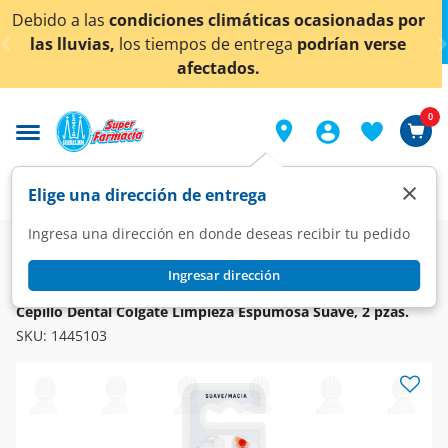
< div class="carousel-inner">
limáticas ocasionadas por
¡Ahora también en Aguasc
de entrega
podrían verse
conocer 
tados.
0
×
Elige una dirección de entrega
Ingresa una dirección en donde deseas recibir tu pedido
Super
Higiene y Belleza
Cuidado Bucal
Cepillos Dentales
Ingresar dirección
COLGATE
Cepillo Dental Colgate Limpieza Espumosa Suave, 2 pzas.
SKU:
1445103