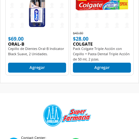
Price reduced from
to
$43.80
$69.00
$28.00
ORAL-B
COLGATE
Cepillo de Dientes Oral-B Indicator
Pack Colgate Triple Acción con
Black Suave, 2 Unidades.
Cepillo + Pasta Dental Triple Acción
de 50 ml, 2 pzas.
Agregar
Agregar
Contact Center: