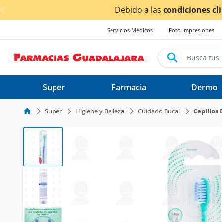
< div class="carousel-inner">
Debido a las
condiciones climática
Servicios Médicos
Foto Impresiones
Super
Farmacia
Dermo
Super
Higiene y Belleza
Cuidado Bucal
Cepillos