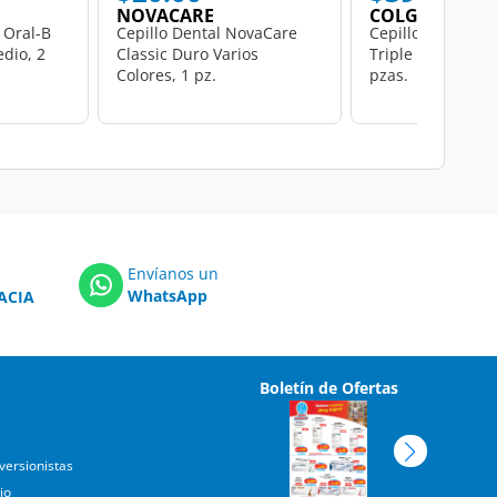
NOVACARE
COLGATE
 Oral-B
Cepillo Dental NovaCare
Cepillo Dental Co
dio, 2
Classic Duro Varios
Triple Acción Bla
Colores, 1 pz.
pzas.
Envíanos un
WhatsApp
ACIA
Boletín de Ofertas
versionistas
jo