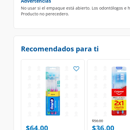
Advertencias
No usar si el empaque está abierto. Los odontólogos e h
Producto no perecedero.
Recomendados para ti
Price reduced from
to
$56.00
$64.00
$36.00