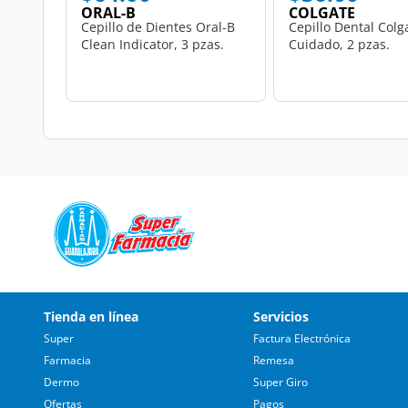
ORAL-B
COLGATE
Cepillo de Dientes Oral-B
Cepillo Dental Colg
Clean Indicator, 3 pzas.
Cuidado, 2 pzas.
Tienda en línea
Servicios
Super
Factura Electrónica
Farmacia
Remesa
Dermo
Super Giro
Ofertas
Pagos