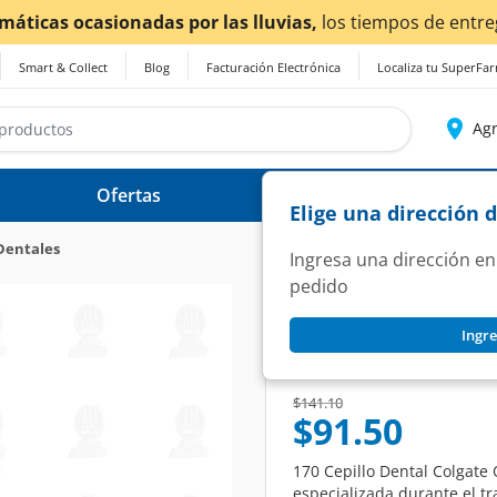
s ocasionadas por las lluvias,
los tiempos de entrega
podr
Smart & Collect
Blog
Facturación Electrónica
Localiza tu SuperFa
Agr
Ofertas
Ayuda
Elige una dirección 
 Dentales
Ingresa una dirección en
pedido
COLGATE
Ingre
Cepillo Dental Col
SKU:
1328069
Price reduced from
to
$141.10
$91.50
170 Cepillo Dental Colgate
especializada durante el t