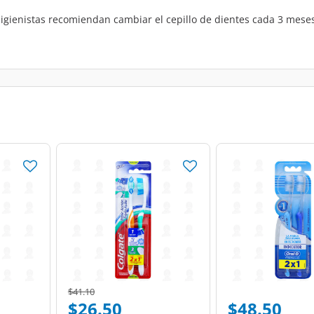
igienistas recomiendan cambiar el cepillo de dientes cada 3 meses.
Price reduced from
to
$41.10
$26.50
$48.50