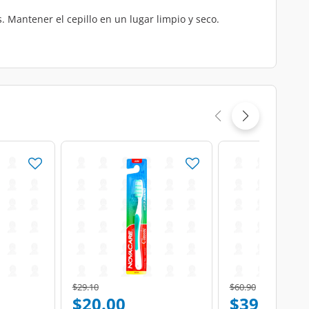
 Mantener el cepillo en un lugar limpio y seco.
Price reduced from
to
Price reduced from
to
$29.10
$60.90
$20.00
$39.50