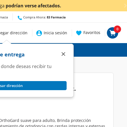
ían verse afectados.
rmacia
Compra Ahora:
83 Farmacia
0
Favoritos
egar dirección
Inicia sesión
×
de entrega
 donde deseas recibir tu
sar dirección
gate OrthoGard Suave, 1 pz.
 OrthoGard suave para adulto, Brinda protección
ratamiento de ortodoncia con cerdas internas y externas.