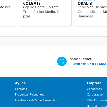
COLGATE
ORAL-B
ate Pro
Cepillo Dental Colgate
Cepillo de Dientes
Triple Acción Medio, 2
Clean Indicator Me
pzas.
Unidades.
Contact Center:
33 3818 1818
/
83 FARM
Ayuda
Empresa
Contacto
Conócenos
Preguntas Frecuentes
Corporativo
Localizador de SuperFarmacias
Relación con In
Bolsa de Traba