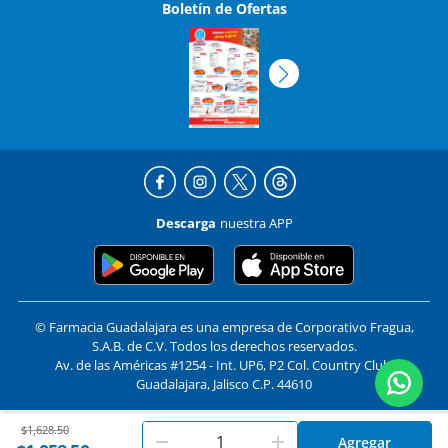
Boletín de Ofertas
Descarga
nuestra APP
© Farmacia Guadalajara es una empresa de Corporativo Fragua,
S.A.B. de C.V. Todos los derechos reservados.
Av. de las Américas #1254 - Int. UP6, P2 Col. Country Club,
Guadalajara, Jalisco C.P. 44610
Price reduced from
to
$1,628.50
En
Farmacias Guadalajara
utilizamos cookies. Al utilizar
Formas de pago y compra segura
Agregar
Aceptar