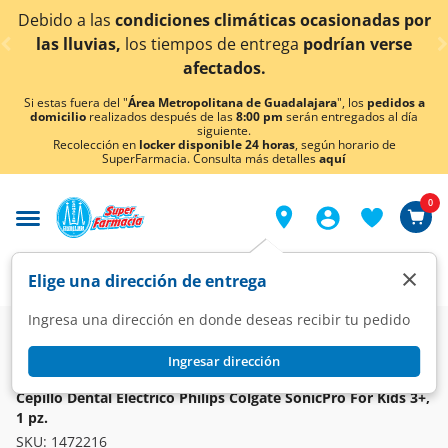
< div class="carousel-inner">
bido a las
condiciones climáticas ocasionadas por
¡
las lluvias,
los tiempos de entrega
podrían verse
afectados.
Si estas fuera del "
Área Metropolitana de Guadalajara
", los
pedidos a
domicilio
realizados después de las
8:00 pm
serán entregados al día
siguiente.
Recolección en
locker disponible 24 horas
, según horario de
SuperFarmacia. Consulta más detalles
aquí
0
×
Elige una dirección de entrega
Ingresa una dirección en donde deseas recibir tu pedido
Super
Higiene y Belleza
Cuidado Bucal
Cepillos Dentales
Ingresar dirección
COLGATE
Cepillo Dental Eléctrico Philips Colgate SonicPro For Kids 3+,
1 pz.
SKU:
1472216