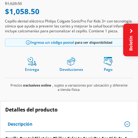
Price reduced from
to
$1,628.50
$1,058.50
Cepillo dental eléctrico Philips Colgate SonicPro For Kids 3+ con tecnología
sónica que ayuda a prevenir las caries y mejorar la salud bucal infantil,
incluye calcomanías para personalizar el cepillo. Contiene 1 pieza.
Boletín
Ingresa un código postal
para ver disponibilidad
Entrega
Devoluciones
Pago
Precios
exclusivos online
, sujeto a variaciones por ubicación y diferente
a tienda física.
Detalles del producto
Descripción