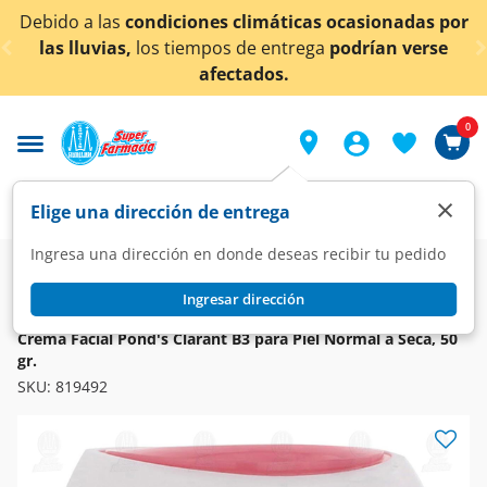
< div class="carousel-inner">
Debido a las
condiciones climáticas ocasionadas por
las lluvias,
los tiempos de entrega
podrían verse
afectados.
0
×
Elige una dirección de entrega
Ingresa una dirección en donde deseas recibir tu pedido
Super
Higiene y Belleza
Cuidado Facial
Cremas Faciales
Ingresar dirección
POND'S
Crema Facial Pond's Clarant B3 para Piel Normal a Seca, 50
gr.
SKU:
819492