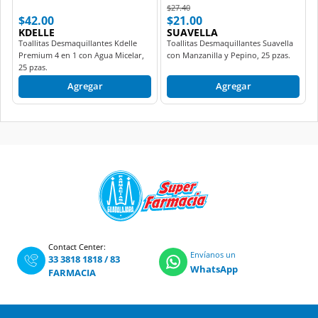
Price reduced from
to
$27.40
$42.00
$21.00
KDELLE
SUAVELLA
Toallitas Desmaquillantes Kdelle
Toallitas Desmaquillantes Suavella
Premium 4 en 1 con Agua Micelar,
con Manzanilla y Pepino, 25 pzas.
25 pzas.
Agregar
Agregar
Contact Center:
Envíanos un
33 3818 1818
/
83
WhatsApp
FARMACIA