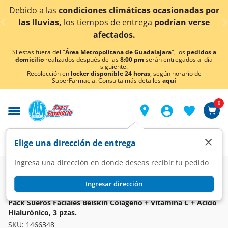
< div class="carousel-inner">
Debido a las
condiciones climáticas ocasionadas por
las lluvias,
los tiempos de entrega
podrían verse
afectados.
Si estas fuera del "
Área Metropolitana de Guadalajara
", los
pedidos a
domicilio
realizados después de las
8:00 pm
serán entregados al día
siguiente.
Recolección en
locker disponible 24 horas
, según horario de
SuperFarmacia. Consulta más detalles
aquí
0
×
Elige una dirección de entrega
Ingresa una dirección en donde deseas recibir tu pedido
Super
Higiene y Belleza
Cuidado Facial
Cremas Faciales
Ingresar dirección
BELSKIN
Pack Sueros Faciales Belskin Colágeno + Vitamina C + Ácido
Hialurónico, 3 pzas.
SKU:
1466348