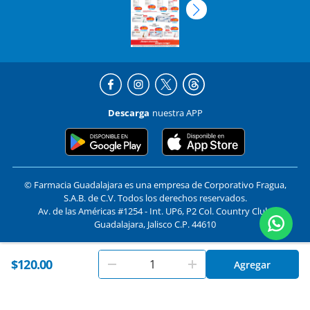
Descarga
nuestra APP
© Farmacia Guadalajara es una empresa de Corporativo Fragua,
S.A.B. de C.V. Todos los derechos reservados.
Av. de las Américas #1254 - Int. UP6, P2 Col. Country Club,
Guadalajara, Jalisco C.P. 44610
En
Farmacias Guadalajara
utilizamos cookies. Al utilizar
$120.00
Formas de pago y compra segura
Agregar
Aceptar
este sitio, aceptas nuestros
términos y condiciones
.