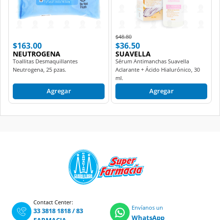
Price reduced from
to
$48.80
$163.00
$36.50
NEUTROGENA
SUAVELLA
Toallitas Desmaquillantes
Sérum Antimanchas Suavella
Neutrogena, 25 pzas.
Aclarante + Ácido Hialurónico, 30
ml.
Agregar
Agregar
Contact Center:
Envíanos un
33 3818 1818
/
83
WhatsApp
FARMACIA