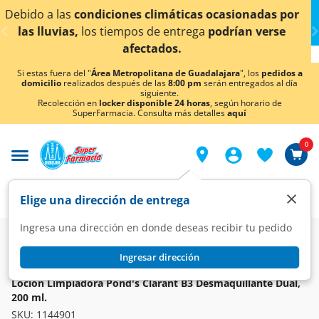
< div class="carousel-inner">
máticas ocasionadas por
¡Ahora también en Aguascal
entrega
podrían verse
conocer det
os.
Si estas fuera del "
Área Metropolitana de Guadalajara
", los
pedidos a
domicilio
realizados después de las
8:00 pm
serán entregados al día
siguiente.
Recolección en
locker disponible 24 horas
, según horario de
SuperFarmacia. Consulta más detalles
aquí
0
×
Elige una dirección de entrega
Ingresa una dirección en donde deseas recibir tu pedido
Super
Higiene y Belleza
Cuidado Facial
Desmaquillantes
Ingresar dirección
POND'S
Loción Limpiadora Pond's Clarant B3 Desmaquillante Dual,
200 ml.
SKU:
1144901