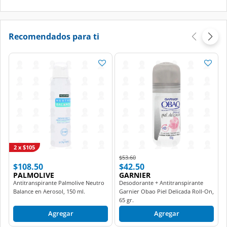
Recomendados para ti
2 x $105
Price reduced from
to
$53.60
$108.50
$42.50
PALMOLIVE
GARNIER
Antitranspirante Palmolive Neutro
Desodorante + Antitranspirante
Balance en Aerosol, 150 ml.
Garnier Obao Piel Delicada Roll-On,
65 gr.
Agregar
Agregar