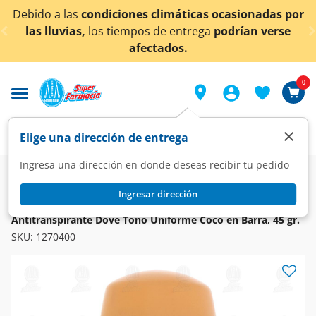
< div class="carousel-inner">
condiciones climáticas ocasionadas por
¡Ahora tambi
los tiempos de entrega
podrían verse
afectados.
0
×
Elige una dirección de entrega
Ingresa una dirección en donde deseas recibir tu pedido
Super
Higiene y Belleza
Higiene y Cuidado Corporal
Desodorantes y Antitranspirantes
Ingresar dirección
DOVE
Antitranspirante Dove Tono Uniforme Coco en Barra, 45 gr.
SKU:
1270400