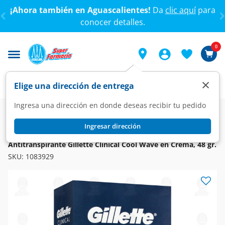
< div class="carousel-inner">
¡Ahora también en Aguascalientes!
Da
clic aquí
para
conocer detalles.
0
×
Elige una dirección de entrega
Ingresa una dirección en donde deseas recibir tu pedido
Super
Higiene y Belleza
Higiene y Cuidado Corporal
Desodorantes y Antitranspirantes
Ingresar dirección
GILLETTE
Antitranspirante Gillette Clinical Cool Wave en Crema, 48 gr.
SKU:
1083929