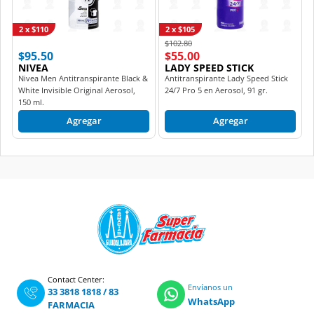
2 x $110
2 x $105
Price reduced from
to
$102.80
$95.50
$55.00
NIVEA
LADY SPEED STICK
Nivea Men Antitranspirante Black &
Antitranspirante Lady Speed Stick
White Invisible Original Aerosol,
24/7 Pro 5 en Aerosol, 91 gr.
150 ml.
Agregar
Agregar
Contact Center:
Envíanos un
33 3818 1818
/
83
WhatsApp
FARMACIA