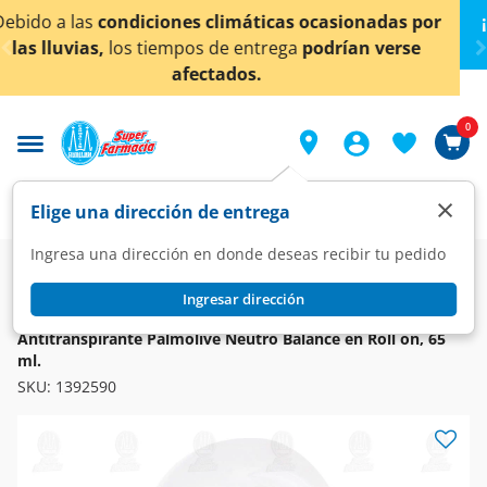
< div class="carousel-inner">
as ocasionadas por
¡Ahora también en Aguascaliente
ga
podrían verse
conocer detalles
0
×
Elige una dirección de entrega
Ingresa una dirección en donde deseas recibir tu pedido
Super
Higiene y Belleza
Higiene y Cuidado Corporal
Desodorantes y Antitranspirantes
Ingresar dirección
PALMOLIVE
Antitranspirante Palmolive Neutro Balance en Roll on, 65
ml.
SKU:
1392590