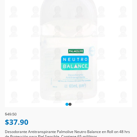
Price reduced from
to
$49.50
$37.90
Desodorante Antitranspirante Palmolive Neutro Balance en Roll on 48 hrs
de Protección para Piel Sensible. Contiene 65 mililitros.