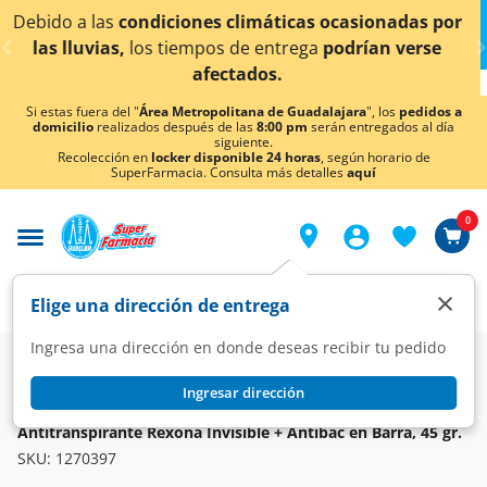
< div class="carousel-inner">
máticas ocasionadas por
¡Ahora también en Aguascal
entrega
podrían verse
conocer det
os.
Si estas fuera del "
Área Metropolitana de Guadalajara
", los
pedidos a
domicilio
realizados después de las
8:00 pm
serán entregados al día
siguiente.
Recolección en
locker disponible 24 horas
, según horario de
SuperFarmacia. Consulta más detalles
aquí
0
×
Elige una dirección de entrega
Ingresa una dirección en donde deseas recibir tu pedido
Super
Higiene y Belleza
Higiene y Cuidado Corporal
Desodorantes y Antitranspirantes
Ingresar dirección
REXONA
Antitranspirante Rexona Invisible + Antibac en Barra, 45 gr.
SKU:
1270397