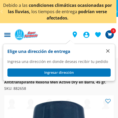
< div class="carousel-inner">
máticas ocasionadas por
¡Ahora también en Aguascal
entrega
podrían verse
conocer det
os.
0
×
Elige una dirección de entrega
Ingresa una dirección en donde deseas recibir tu pedido
Super
Higiene y Belleza
Higiene y Cuidado Corporal
Desodorantes y Antitranspirantes
Ingresar dirección
REXONA
Antitranspirante Rexona Men Active Dry en Barra, 45 gr.
SKU:
882658