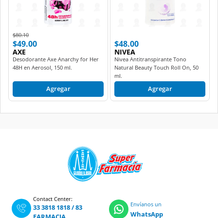
Price reduced from
to
$80.10
$49.00
$48.00
AXE
NIVEA
Desodorante Axe Anarchy for Her
Nivea Antitranspirante Tono
48H en Aerosol, 150 ml.
Natural Beauty Touch Roll On, 50
ml.
Agregar
Agregar
Contact Center:
Envíanos un
33 3818 1818
/
83
WhatsApp
FARMACIA