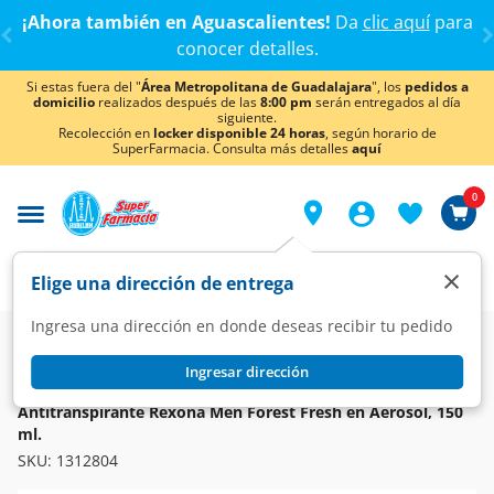
< div class="carousel-inner">
¡Ahora también en Aguascalientes!
Da
clic aquí
para
conocer detalles.
Si estas fuera del "
Área Metropolitana de Guadalajara
", los
pedidos a
domicilio
realizados después de las
8:00 pm
serán entregados al día
siguiente.
Recolección en
locker disponible 24 horas
, según horario de
SuperFarmacia. Consulta más detalles
aquí
0
×
Elige una dirección de entrega
Ingresa una dirección en donde deseas recibir tu pedido
Super
Higiene y Belleza
Higiene y Cuidado Corporal
Desodorantes y Antitranspirantes
Ingresar dirección
REXONA
Antitranspirante Rexona Men Forest Fresh en Aerosol, 150
ml.
SKU:
1312804