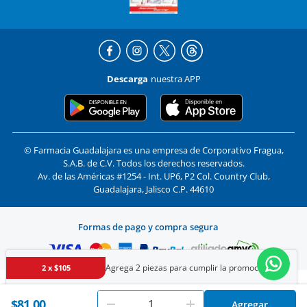
Descarga
nuestra APP
© Farmacia Guadalajara es una empresa de Corporativo Fragua,
S.A.B. de C.V. Todos los derechos reservados.
Av. de las Américas #1254 - Int. UP6, P2 Col. Country Club,
Guadalajara, Jalisco C.P. 44610
Formas de pago y compra segura
Agrega 2 piezas para cumplir la promoción
2 x $105
En
Farmacias Guadalajara
utilizamos cookies. Al utilizar
$81.00
Agregar
Aceptar