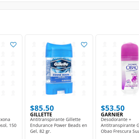
$85.50
$53.50
GILLETTE
GARNIER
exona
Antitranspirante Gillette
Desodorante +
sol, 150
Endurance Power Beads en
Antitranspirante 
Gel, 82 gr.
Obao Frescura Sua
On, 65 gr.