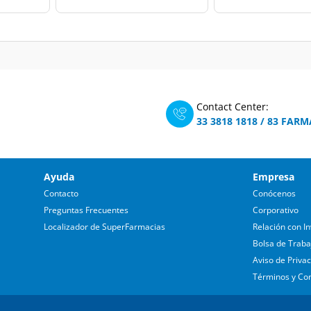
Contact Center:
33 3818 1818
/
83 FARM
Ayuda
Empresa
Contacto
Conócenos
Preguntas Frecuentes
Corporativo
Localizador de SuperFarmacias
Relación con In
Bolsa de Traba
Aviso de Priva
Términos y Co