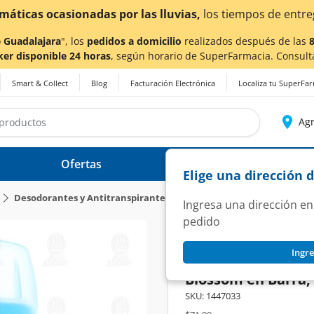
ra también en Aguascalientes!
Da
clic aquí
para conocer d
 Guadalajara
", los
pedidos a domicilio
realizados después de las
ker disponible 24 horas
, según horario de SuperFarmacia. Consult
Smart & Collect
Blog
Facturación Electrónica
Localiza tu SuperFa
Agr
Ofertas
Ayuda
Elige una dirección 
Desodorantes y Antitranspirantes
Ingresa una dirección en
pedido
SECRET
Ingre
Antitranspirante 
Blossom en Barra, 
SKU:
1447033