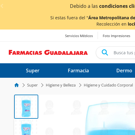
< div class="carousel-inner">
¡Aho
Si estas fuera del "
Área Metropolitana de
Recolección en
loc
Servicios Médicos
Foto Impresiones
Super
Farmacia
Dermo
Super
Higiene y Belleza
Higiene y Cuidado Corporal