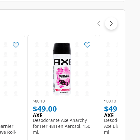
Price reduced from
to
Price reduced from
to
$80.10
$80.10
$49.00
$49.00
AXE
AXE
Desodorante Axe Anarchy
Desodorante Bod
Garnier
for Her 48H en Aerosol, 150
Axe Black en Aer
ve Roll-
ml.
ml.