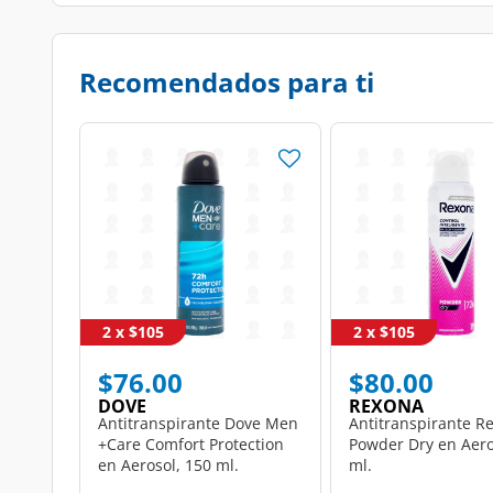
Recomendados para ti
2 x $105
2 x $105
$76.00
$80.00
DOVE
REXONA
Antitranspirante Dove Men
Antitranspirante R
+Care Comfort Protection
Powder Dry en Aero
en Aerosol, 150 ml.
ml.