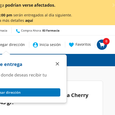
etalles.
8:00 pm
serán entregados al día siguiente.
a más detalles
aquí
rmacia
Compra Ahora:
83 Farmacia
0
Favoritos
egar dirección
Inicia sesión
×
de entrega
 donde deseas recibir tu
sar dirección
Secret Fresh Defense Aroma Cherry
45 gr.