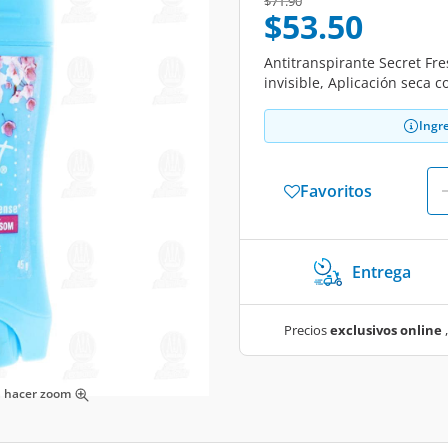
Price reduced from
to
$71.90
$53.50
Antitranspirante Secret Fr
invisible, Aplicación seca 
Ingr
Favoritos
Entrega
Precios
exclusivos online
,
ra hacer zoom