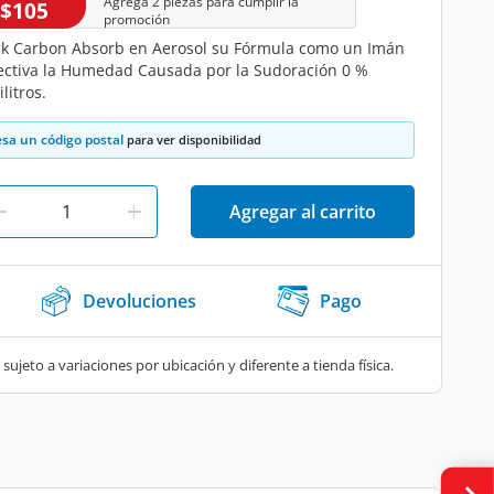
Agrega 2 piezas para cumplir la
 $105
promoción
ick Carbon Absorb en Aerosol su Fórmula como un Imán
ctiva la Humedad Causada por la Sudoración 0 %
litros.
esa un código postal
para ver disponibilidad
Agregar al carrito
Devoluciones
Pago
 sujeto a variaciones por ubicación y diferente a tienda física.