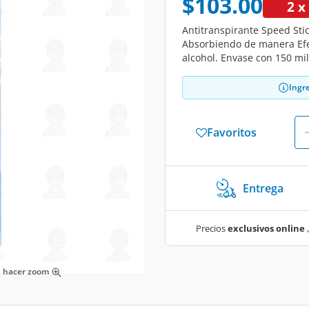
$103.00
2 x
Antitranspirante Speed St
Absorbiendo de manera Efe
alcohol. Envase con 150 mili
Ingr
Favoritos
Entrega
Precios
exclusivos online
,
ra hacer zoom