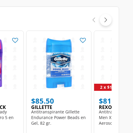
2 x $105
$85.50
$81.00
ICK
GILLETTE
REXONA
Lady
Antitranspirante Gillette
Antitranspirante
ro 5 en
Endurance Power Beads en
Men Xtracool Fre
Gel, 82 gr.
Aerosol, 150 ml.