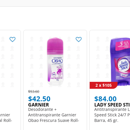
2 x $105
Price reduced from
to
$53.60
$42.50
$84.00
GARNIER
LADY SPEED ST
Desodorante +
Antitranspirante 
arnier
Antitranspirante Garnier
Speed Stick 24/7 P
l Roll-
Obao Frescura Suave Roll-
Barra, 45 gr.
On, 65 gr.