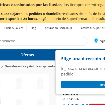
a también en Aguascalientes!
Da
clic aquí
para conocer de
 Guadalajara
", los
pedidos a domicilio
realizados después de las
ker disponible 24 horas
, según horario de SuperFarmacia. Consult
Smart & Collect
Blog
Facturación Electrónica
Localiza tu SuperFa
Agr
Ofertas
Ayuda
Elige una dirección 
Desodorantes y Antitranspirantes
Ingresa una dirección en
pedido
SPEED STICK
Ingre
Antitranspirante 
150 ml.
SKU:
1415263