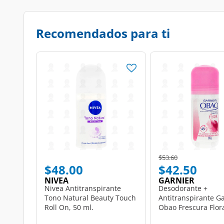
Recomendados para ti
Price reduced from
to
$53.60
$48.00
$42.50
NIVEA
GARNIER
Nivea Antitranspirante
Desodorante +
Tono Natural Beauty Touch
Antitranspirante G
Roll On, 50 ml.
Obao Frescura Flora
On, 65 gr.