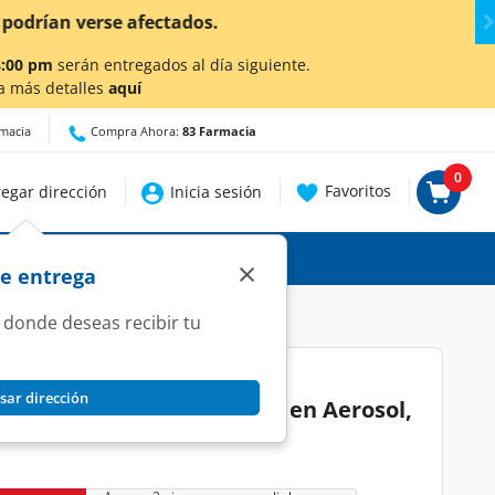
talles.
8:00 pm
serán entregados al día siguiente.
a más detalles
aquí
rmacia
Compra Ahora:
83 Farmacia
0
Favoritos
egar dirección
Inicia sesión
×
de entrega
 donde deseas recibir tu
sar dirección
Speed Stick Carbon Absorb en Aerosol,