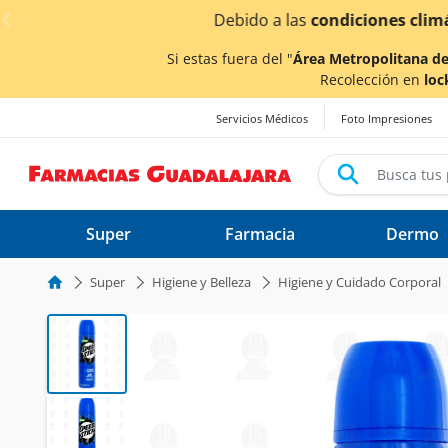
< div class="carousel-inner">
¡Ahor
Si estas fuera del "
Área Metropolitana de
Recolección en
loc
Servicios Médicos
Foto Impresiones
Super
Farmacia
Dermo
Super
Higiene y Belleza
Higiene y Cuidado Corporal