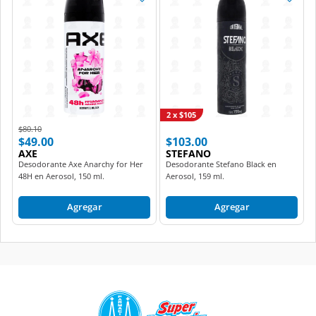
2 x $105
Price reduced from
to
$80.10
$49.00
$103.00
AXE
STEFANO
Desodorante Axe Anarchy for Her
Desodorante Stefano Black en
48H en Aerosol, 150 ml.
Aerosol, 159 ml.
Agregar
Agregar