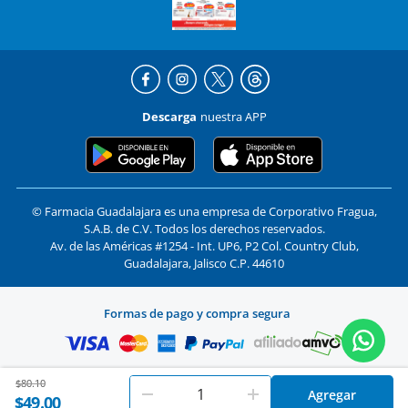
Descarga
nuestra APP
© Farmacia Guadalajara es una empresa de Corporativo Fragua,
S.A.B. de C.V. Todos los derechos reservados.
Av. de las Américas #1254 - Int. UP6, P2 Col. Country Club,
Guadalajara, Jalisco C.P. 44610
Formas de pago y compra segura
Price reduced from
to
$80.10
En
Farmacias Guadalajara
utilizamos cookies. Al utilizar
Agregar
Aceptar
$49.00
este sitio, aceptas nuestros
términos y condiciones
.