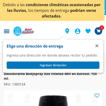
< div class="carousel-inner">
icas ocasionadas por
¡Ahora también en Aguascalien
trega
podrían verse
conocer detall
0
×
Elige una dirección de entrega
Ingresa una dirección en donde deseas recibir tu pedido
Super
Higiene y Belleza
Higiene y Cuidado Corporal
Desodorantes y Antitranspirantes
Ingresar dirección
AXE
Desodorante Bodyspray Axe Intense 48H en Aerosol, 150
ml.
SKU:
1360124