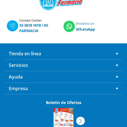
Contact Center:
Envíanos un
33 3818 1818
/
83
WhatsApp
FARMACIA
Tienda en línea
Servicios
Ayuda
Empresa
Boletín de Ofertas