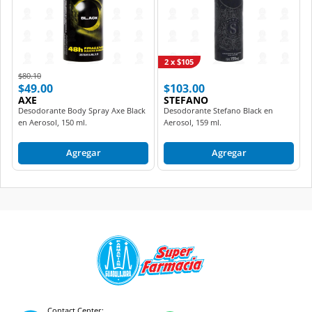
2 x $105
Price reduced from
to
$80.10
$49.00
$103.00
AXE
STEFANO
Desodorante Body Spray Axe Black
Desodorante Stefano Black en
en Aerosol, 150 ml.
Aerosol, 159 ml.
Agregar
Agregar
Contact Center: