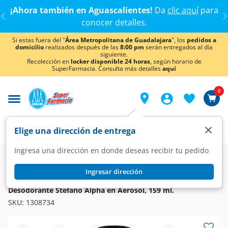
< div class="carousel-inner">
¡Ahora también en Aguascalientes!
Da
clic aquí
para
conocer detalles.
Si estas fuera del "
Área Metropolitana de Guadalajara
", los
pedidos a
domicilio
realizados después de las
8:00 pm
serán entregados al día
siguiente.
Recolección en
locker disponible 24 horas
, según horario de
SuperFarmacia. Consulta más detalles
aquí
0
×
Elige una dirección de entrega
Ingresa una dirección en donde deseas recibir tu pedido
Super
Higiene y Belleza
Higiene y Cuidado Corporal
Desodorantes y Antitranspirantes
Ingresar dirección
STEFANO
Desodorante Stefano Alpha en Aerosol, 159 ml.
SKU:
1308734