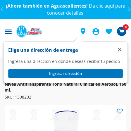
< div class="carousel-inner">
¡Ahora también en Aguascalientes!
Da
clic aquí
para
conocer detalles.
0
×
Elige una dirección de entrega
Ingresa una dirección en donde deseas recibir tu pedido
Super
Higiene y Belleza
Higiene y Cuidado Corporal
Desodorantes y Antitranspirantes
Ingresar dirección
NIVEA
Nivea Antitranspirante Tono Natural Clinical en Aerosol, 150
ml.
SKU:
1398202