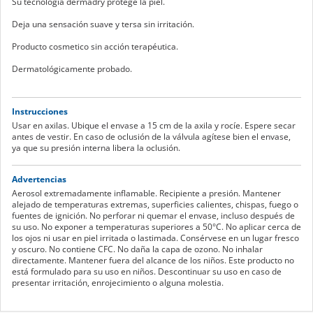
Su tecnología dermadry protege la piel.
Deja una sensación suave y tersa sin irritación.
Producto cosmetico sin acción terapéutica.
Dermatológicamente probado.
Instrucciones
Usar en axilas. Ubique el envase a 15 cm de la axila y rocíe. Espere secar
antes de vestir. En caso de oclusión de la válvula agítese bien el envase,
ya que su presión interna libera la oclusión.
Advertencias
Aerosol extremadamente inflamable. Recipiente a presión. Mantener
alejado de temperaturas extremas, superficies calientes, chispas, fuego o
fuentes de ignición. No perforar ni quemar el envase, incluso después de
su uso. No exponer a temperaturas superiores a 50°C. No aplicar cerca de
los ojos ni usar en piel irritada o lastimada. Consérvese en un lugar fresco
y oscuro. No contiene CFC. No daña la capa de ozono. No inhalar
directamente. Mantener fuera del alcance de los niños. Este producto no
está formulado para su uso en niños. Descontinuar su uso en caso de
presentar irritación, enrojecimiento o alguna molestia.