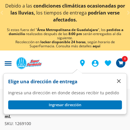
< div class="carousel-inner">
do a las
condiciones climáticas ocasionadas por
¡Aho
 lluvias,
los tiempos de entrega
podrían verse
afectados.
Si estas fuera del "
Área Metropolitana de Guadalajara
", los
pedidos a
domicilio
realizados después de las
8:00 pm
serán entregados al día
siguiente.
Recolección en
locker disponible 24 horas
, según horario de
SuperFarmacia. Consulta más detalles
aquí
0
×
Elige una dirección de entrega
Ingresa una dirección en donde deseas recibir tu pedido
Super
Higiene y Belleza
Cuidado Bucal
Enjuagues
Ingresar dirección
COLGATE
Enjuague Bucal Colgate Plax Ice Infinity Sabor Intenso, 500
ml.
SKU:
1269100