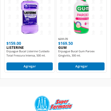
Price reduced from
to
$231.70
$159.00
$169.50
LISTERINE
GUM
Enjuague Bucal Listerine Cuidado
Enjuague Bucal Gum Paroex
Total Frescura Intensa, 500 ml.
Gingivitis, 300 ml.
Agregar
Agregar