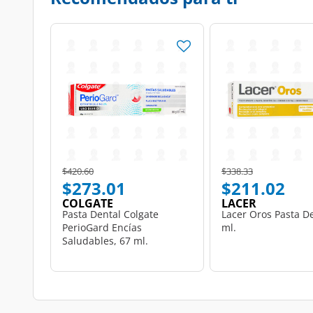
Price reduced from
to
Price reduced from
to
$420.60
$338.33
$273.01
$211.02
COLGATE
LACER
Pasta Dental Colgate
Lacer Oros Pasta De
PerioGard Encías
ml.
Saludables, 67 ml.