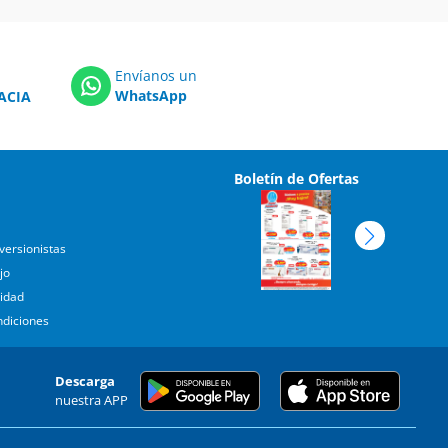
Envíanos un
WhatsApp
ACIA
Boletín de Ofertas
versionistas
jo
cidad
ndiciones
Descarga
nuestra APP