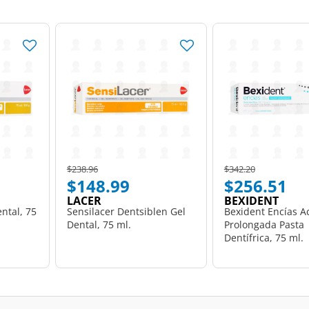
Price reduced from
to
Price reduced from
to
$238.96
$342.20
$148.99
$256.51
LACER
BEXIDENT
ntal, 75
Sensilacer Dentsiblen Gel
Bexident Encías A
Dental, 75 ml.
Prolongada Pasta
Dentífrica, 75 ml.