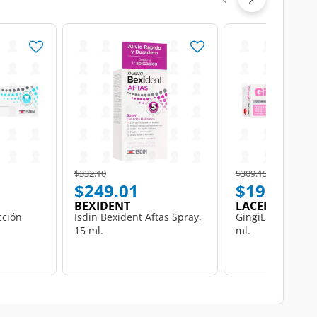
Price reduced from
to
Price reduced from
to
$332.10
$309.15
$249.01
$193.00
BEXIDENT
LACER
cción
Isdin Bexident Aftas Spray,
GingiLacer Pasta 
15 ml.
ml.