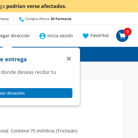
¡Ahora también en Aguasc
rmacia
Compra Ahora:
83 Farmacia
0
Favoritos
egar dirección
Inicia sesión
×
de entrega
 donde deseas recibir tu
sar dirección
Pasta Dental, 75 ml.
tal. Contiene 75 mililitros (Triclosán)