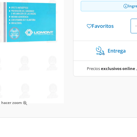
Ingr
Favoritos
Entrega
Precios
exclusivos online
,
ra hacer zoom