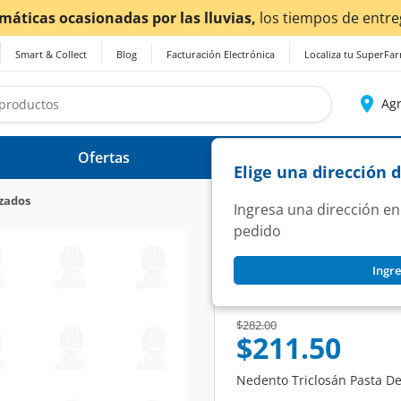
ctados.
Smart & Collect
Blog
Facturación Electrónica
Localiza tu SuperFa
Agr
Ofertas
Ayuda
Elige una dirección 
izados
Ingresa una dirección en
pedido
NEDENTO
Ingre
Nedento Triclosán 
SKU:
1194283
Price reduced from
to
$282.00
$211.50
Nedento Triclosán Pasta Den