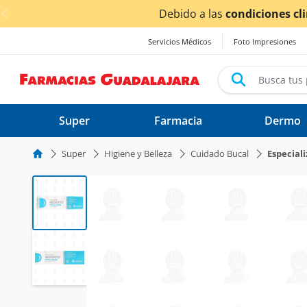
< div class="carousel-inner">
por las lluvias,
los tiempos de entrega
podrían verse afe
Servicios Médicos
Foto Impresiones
Super
Farmacia
Dermo
Super
Higiene y Belleza
Cuidado Bucal
Especial