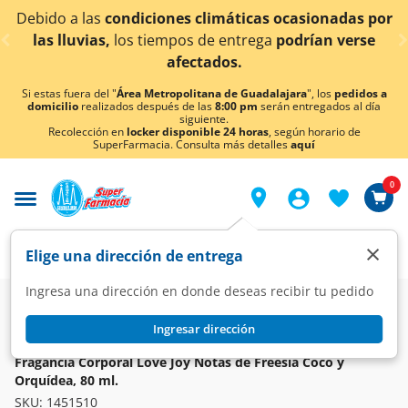
< div class="carousel-inner">
 a las
condiciones climáticas ocasionadas por
¡Ahora
luvias,
los tiempos de entrega
podrían verse
afectados.
Si estas fuera del "
Área Metropolitana de Guadalajara
", los
pedidos a
domicilio
realizados después de las
8:00 pm
serán entregados al día
siguiente.
Recolección en
locker disponible 24 horas
, según horario de
SuperFarmacia. Consulta más detalles
aquí
0
×
Elige una dirección de entrega
Ingresa una dirección en donde deseas recibir tu pedido
Super
Higiene y Belleza
Higiene y Cuidado Corporal
Fragancias
Ingresar dirección
Love Joy
Fragancia Corporal Love Joy Notas de Freesia Coco y
Orquídea, 80 ml.
SKU:
1451510