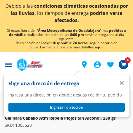
< div class="carousel-inner">
diciones climáticas ocasionadas por
¡Ahora también
s tiempos de entrega
podrían verse
afectados.
Si estas fuera del "
Área Metropolitana de Guadalajara
", los
pedidos a
domicilio
realizados después de las
8:00 pm
serán entregados al día
siguiente.
Recolección en
locker disponible 24 horas
, según horario de
SuperFarmacia. Consulta más detalles
aquí
0
×
Elige una dirección de entrega
Ingresa una dirección en donde deseas recibir tu pedido
Super
Higiene y Belleza
Cuidado del Cabello
Gel, Mousse y Spray
Ingresar dirección
ATM
Gel para Cabello Atm Repele Piojos Sin Alcohol, 250 gr.
SKU:
1303520