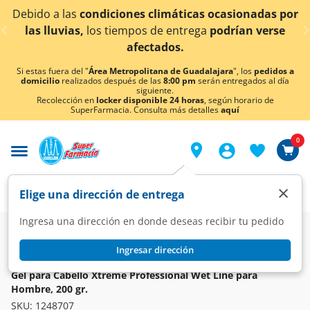
< div class="carousel-inner">
 las
condiciones climáticas ocasionadas por
¡Ahora 
vias,
los tiempos de entrega
podrían verse
afectados.
Si estas fuera del "
Área Metropolitana de Guadalajara
", los
pedidos a
domicilio
realizados después de las
8:00 pm
serán entregados al día
siguiente.
Recolección en
locker disponible 24 horas
, según horario de
SuperFarmacia. Consulta más detalles
aquí
0
×
Elige una dirección de entrega
Ingresa una dirección en donde deseas recibir tu pedido
Super
Higiene y Belleza
Cuidado del Cabello
Gel, Mousse y Spray
Ingresar dirección
XTREME
Gel para Cabello Xtreme Professional Wet Line para
Hombre, 200 gr.
SKU:
1248707