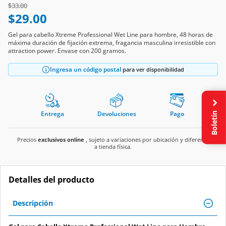
Price reduced from
to
$33.00
$29.00
Gel para cabello Xtreme Professional Wet Line para hombre, 48 horas de
máxima duración de fijación extrema, fragancia masculina irresistible con
attraction power. Envase con 200 gramos.
Ingresa un código postal
para ver disponibilidad
Boletín
Entrega
Devoluciones
Pago
Precios
exclusivos online
, sujeto a variaciones por ubicación y diferente
a tienda física.
Detalles del producto
Descripción