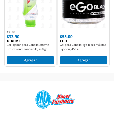
Price reduced from
to
$35.80
$33.90
$55.00
XTREME
EGO
Gel Fijador para Cabello Xtreme
Gel para Cabello Ego Black Máxima
Professional con Sábila, 260 gr.
Fijación, 450 gr.
Agregar
Agregar