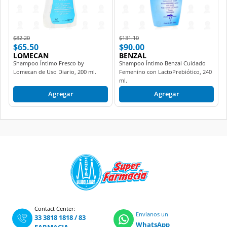
Price reduced from
to
Price reduced from
to
$82.20
$131.10
$65.50
$90.00
LOMECAN
BENZAL
Shampoo Íntimo Fresco by
Shampoo Íntimo Benzal Cuidado
Lomecan de Uso Diario, 200 ml.
Femenino con LactoPrebiótico, 240
ml.
Agregar
Agregar
Contact Center:
Envíanos un
33 3818 1818
/
83
WhatsApp
FARMACIA