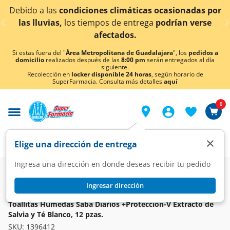
< div class="carousel-inner">
s climáticas ocasionadas por
¡Ahora también en Agu
s de entrega
podrían verse
conoc
ectados.
Si estas fuera del "
Área Metropolitana de Guadalajara
", los
pedidos a
domicilio
realizados después de las
8:00 pm
serán entregados al día
siguiente.
Recolección en
locker disponible 24 horas
, según horario de
SuperFarmacia. Consulta más detalles
aquí
0
×
Elige una dirección de entrega
Ingresa una dirección en donde deseas recibir tu pedido
Super
Higiene y Belleza
Protección Femenina
Higiene Íntima
Ingresar dirección
SABA
Toallitas Húmedas Saba Diarios +Protección-V Extracto de
Salvia y Té Blanco, 12 pzas.
SKU:
1396412