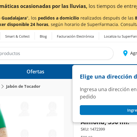
imáticas ocasionadas por las lluvias,
los tiempos de entre
 Guadalajara
", los
pedidos a domicilio
realizados después de las
ker disponible 24 horas
, según horario de SuperFarmacia. Consult
Smart & Collect
Blog
Facturación Electrónica
Localiza tu SuperFa
Agr
Ofertas
Ayuda
Elige una dirección 
Jabón de Tocador
Ingresa una dirección en
pedido
PALMOLIVE
Ingre
Gel de Baño Palmo
Almond, 390 ml.
SKU:
1472399