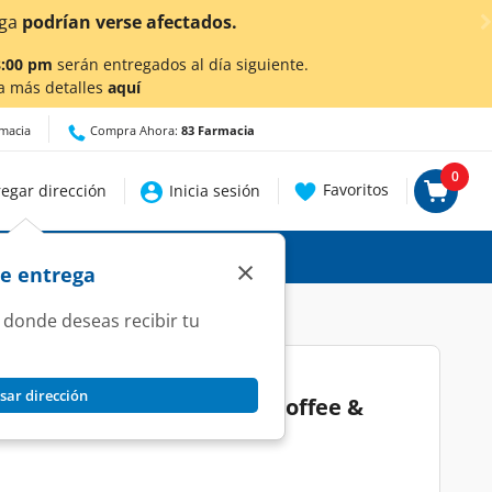
ga
podrían verse afectados.
8:00 pm
serán entregados al día siguiente.
a más detalles
aquí
rmacia
Compra Ahora:
83 Farmacia
0
Favoritos
egar dirección
Inicia sesión
×
de entrega
 donde deseas recibir tu
sar dirección
live Smoothie Exfoliante Coffee &