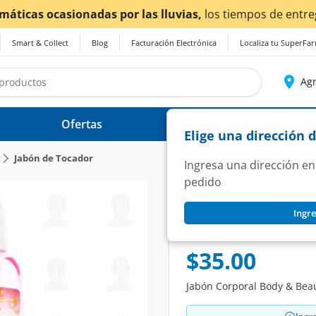
ntrega
podrían verse afectados.
Smart & Collect
Blog
Facturación Electrónica
Localiza tu SuperFa
Agr
Ofertas
Ayuda
Elige una dirección 
Jabón de Tocador
Ingresa una dirección en
pedido
BODY & BEAUTY
Ingre
Jabón Corporal Bo
SKU:
1406400
$35.00
Jabón Corporal Body & Beau