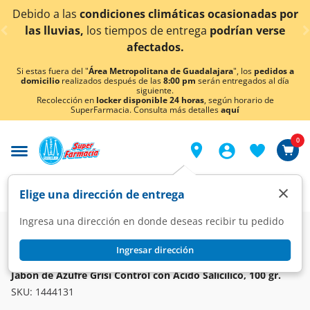
< div class="carousel-inner">
limáticas ocasionadas por
¡Ahora también en Aguasc
de entrega
podrían verse
conocer 
tados.
Si estas fuera del "
Área Metropolitana de Guadalajara
", los
pedidos a
domicilio
realizados después de las
8:00 pm
serán entregados al día
siguiente.
Recolección en
locker disponible 24 horas
, según horario de
SuperFarmacia. Consulta más detalles
aquí
0
×
Elige una dirección de entrega
Ingresa una dirección en donde deseas recibir tu pedido
Super
Higiene y Belleza
Higiene y Cuidado Corporal
Jabón de Tocador
Ingresar dirección
GRISI
Jabón de Azufre Grisi Control con Ácido Salicílico, 100 gr.
SKU:
1444131