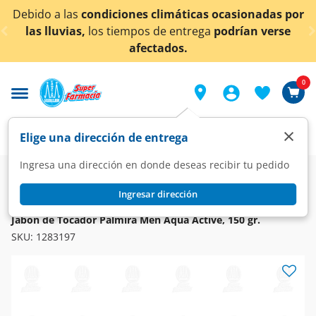
< div class="carousel-inner">
ciones climáticas ocasionadas por
¡Ahora también e
tiempos de entrega
podrían verse
afectados.
0
×
Elige una dirección de entrega
Ingresa una dirección en donde deseas recibir tu pedido
Super
Higiene y Belleza
Higiene y Cuidado Corporal
Jabón de Tocador
Ingresar dirección
PALMIRA
Jabón de Tocador Palmira Men Aqua Active, 150 gr.
SKU:
1283197