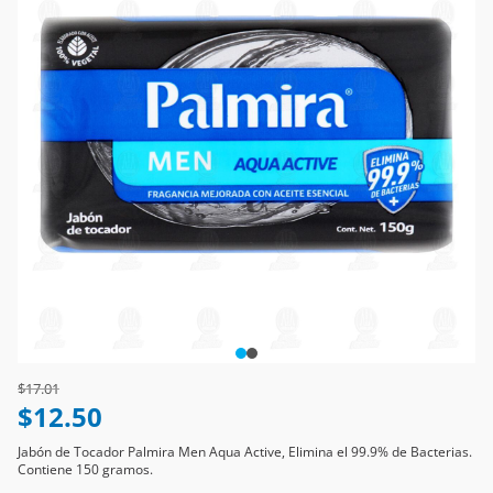
Price reduced from
to
$17.01
$12.50
Jabón de Tocador Palmira Men Aqua Active, Elimina el 99.9% de Bacterias.
Contiene 150 gramos.