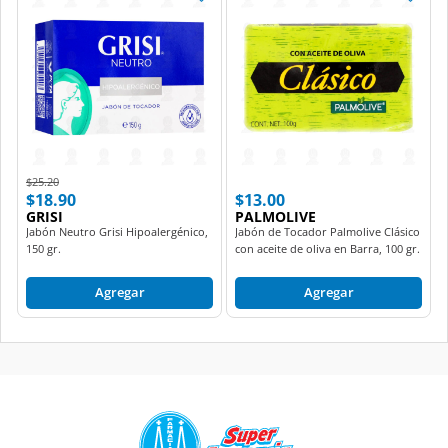
Price reduced from
to
$25.20
$18.90
$13.00
GRISI
PALMOLIVE
Jabón Neutro Grisi Hipoalergénico,
Jabón de Tocador Palmolive Clásico
150 gr.
con aceite de oliva en Barra, 100 gr.
Agregar
Agregar