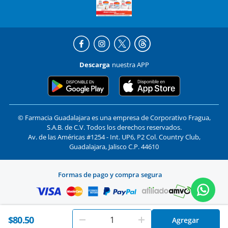
Descarga
nuestra APP
© Farmacia Guadalajara es una empresa de Corporativo Fragua,
S.A.B. de C.V. Todos los derechos reservados.
Av. de las Américas #1254 - Int. UP6, P2 Col. Country Club,
Guadalajara, Jalisco C.P. 44610
Formas de pago y compra segura
En
Farmacias Guadalajara
utilizamos cookies. Al utilizar
$80.50
Agregar
Aceptar
este sitio, aceptas nuestros
términos y condiciones
.