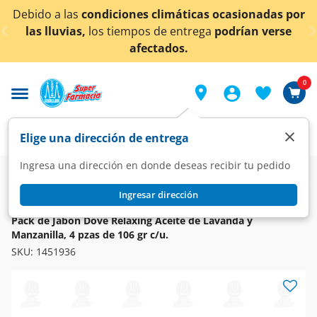
< div class="carousel-inner">
Debido a las
condiciones climáticas ocasionadas por
las lluvias,
los tiempos de entrega
podrían verse
afectados.
0
×
Elige una dirección de entrega
Ingresa una dirección en donde deseas recibir tu pedido
Super
Higiene y Belleza
Higiene y Cuidado Corporal
Jabón de Tocador
Ingresar dirección
DOVE
Pack de Jabón Dove Relaxing Aceite de Lavanda y
Manzanilla, 4 pzas de 106 gr c/u.
SKU:
1451936