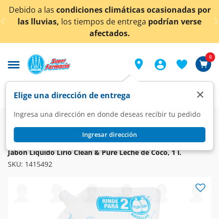
< div class="carousel-inner">
ciones climáticas ocasionadas por
¡Ahora también e
tiempos de entrega
podrían verse
afectados.
0
×
Elige una dirección de entrega
Ingresa una dirección en donde deseas recibir tu pedido
Super
Higiene y Belleza
Cuidado para Manos
Jabón Líquido
Ingresar dirección
LIRIO
Jabón Líquido Lirio Clean & Pure Leche de Coco, 1 l.
SKU:
1415492