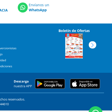
Envíanos un
WhatsApp
ACIA
Boletín de Ofertas
versionistas
jo
cidad
ndiciones
Descarga
nuestra APP
echos reservados.
. 44610