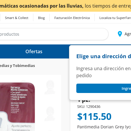
ra también en Aguascalientes!
Da
clic aquí
para conocer d
Smart & Collect
Blog
Facturación Electrónica
Localiza tu SuperFa
Agr
Ofertas
Ayuda
Elige una dirección 
dias y Tobimedias
Ingresa una dirección en
pedido
DORIAN GREY
Ingre
Pantimedia Doria
1 pz.
SKU:
1290436
$115.50
Pantimedia Dorian Grey lyc