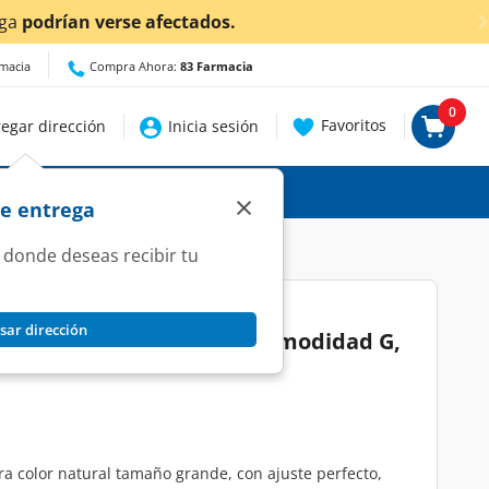
etalles.
rmacia
Compra Ahora:
83 Farmacia
0
Favoritos
egar dirección
Inicia sesión
×
de entrega
 donde deseas recibir tu
sar dirección
n Grey Natural Máxima Comodidad G,
ra color natural tamaño grande, con ajuste perfecto,