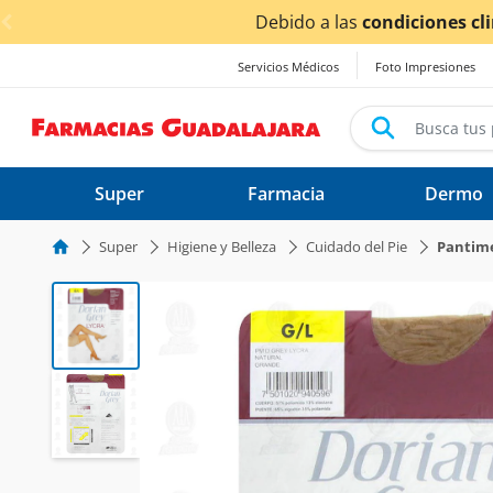
< div class="carousel-inner">
¡Aho
Servicios Médicos
Foto Impresiones
Super
Farmacia
Dermo
Super
Higiene y Belleza
Cuidado del Pie
Pantime