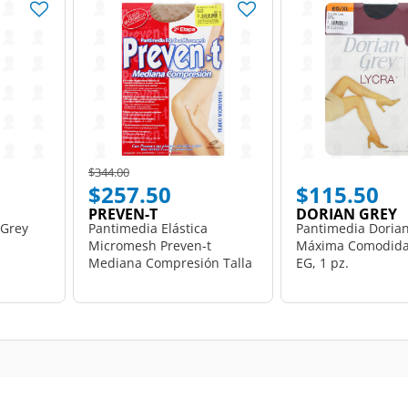
Price reduced from
to
$344.00
$257.50
$115.50
PREVEN-T
DORIAN GREY
 Grey
Pantimedia Elástica
Pantimedia Doria
Micromesh Preven-t
Máxima Comodida
Mediana Compresión Talla
EG, 1 pz.
Grande, 1 pz.