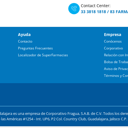
Contact Center:
33 3818 1818
/
83 FARM
Ayuda
Empresa
Contacto
Conócenos
Preguntas Frecuentes
Corporativo
Localizador de SuperFarmacias
Relación con In
Bolsa de Traba
Aviso de Priva
Términos y Co
lajara es una empresa de Corporativo Fragua, S.A.B. de C.V. Todos los der
 las Américas #1254 - Int. UP6, P2 Col. Country Club, Guadalajara, Jalisco C.P