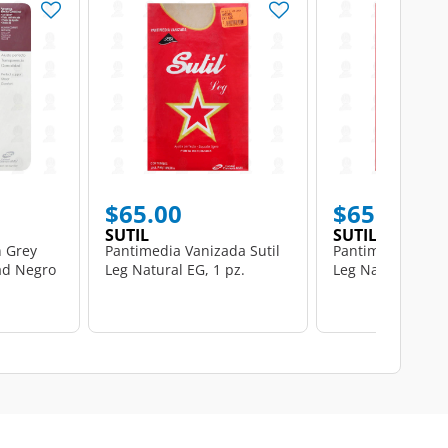
$65.00
$65.00
SUTIL
SUTIL
n Grey
Pantimedia Vanizada Sutil
Pantimedia Vaniz
d Negro
Leg Natural EG, 1 pz.
Leg Natural G, 1 