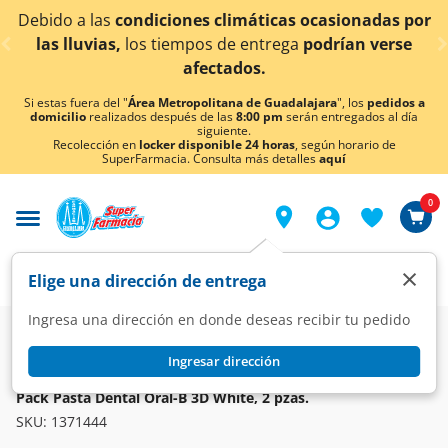
< div class="carousel-inner">
ciones climáticas ocasionadas por
¡Ahora también e
tiempos de entrega
podrían verse
afectados.
Si estas fuera del "
Área Metropolitana de Guadalajara
", los
pedidos a
domicilio
realizados después de las
8:00 pm
serán entregados al día
siguiente.
Recolección en
locker disponible 24 horas
, según horario de
SuperFarmacia. Consulta más detalles
aquí
0
×
Elige una dirección de entrega
Ingresa una dirección en donde deseas recibir tu pedido
Super
Higiene y Belleza
Cuidado Bucal
Pasta Dentales
Ingresar dirección
ORAL-B
Pack Pasta Dental Oral-B 3D White, 2 pzas.
SKU:
1371444