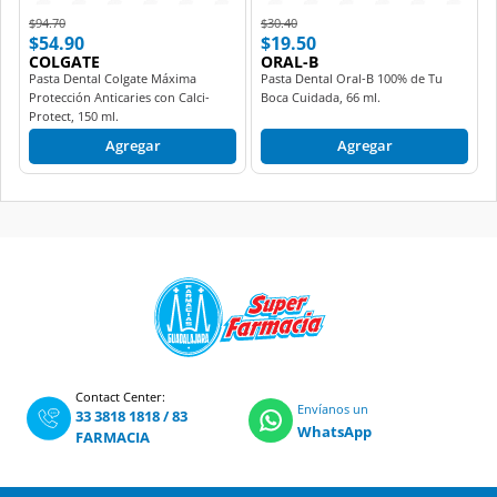
Price reduced from
to
Price reduced from
to
$94.70
$30.40
$54.90
$19.50
COLGATE
ORAL-B
Pasta Dental Colgate Máxima
Pasta Dental Oral-B 100% de Tu
Protección Anticaries con Calci-
Boca Cuidada, 66 ml.
Protect, 150 ml.
Agregar
Agregar
Contact Center:
Envíanos un
33 3818 1818
/
83
WhatsApp
FARMACIA