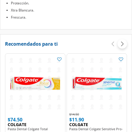
Protección.
Xtra Blancura.
Frescura.
Recomendados para ti
Price reduced from
to
$14.50
$74.50
$11.90
COLGATE
COLGATE
Pasta Dental Colgate Total
Pasta Dental Colgate Sensitive Pro-