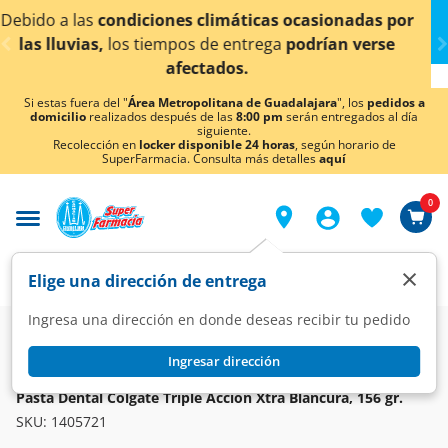
< div class="carousel-inner">
máticas ocasionadas por
¡Ahora también en Aguascal
entrega
podrían verse
conocer det
os.
Si estas fuera del "
Área Metropolitana de Guadalajara
", los
pedidos a
domicilio
realizados después de las
8:00 pm
serán entregados al día
siguiente.
Recolección en
locker disponible 24 horas
, según horario de
SuperFarmacia. Consulta más detalles
aquí
0
×
Elige una dirección de entrega
Ingresa una dirección en donde deseas recibir tu pedido
Super
Higiene y Belleza
Cuidado Bucal
Pasta Dentales
Ingresar dirección
COLGATE
Pasta Dental Colgate Triple Acción Xtra Blancura, 156 gr.
SKU:
1405721