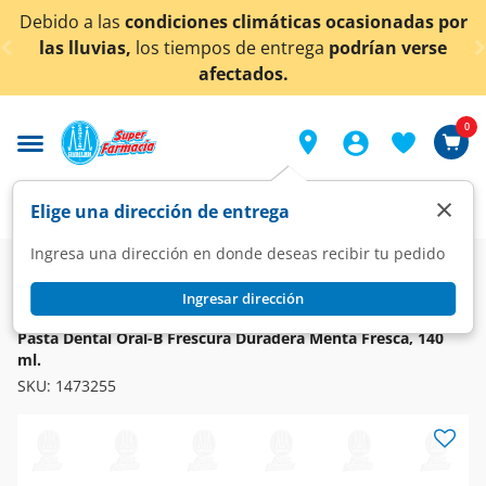
< div class="carousel-inner">
Debido a las
condiciones climáticas ocasionadas por
las lluvias,
los tiempos de entrega
podrían verse
afectados.
0
×
Elige una dirección de entrega
Ingresa una dirección en donde deseas recibir tu pedido
Super
Higiene y Belleza
Cuidado Bucal
Pasta Dentales
Ingresar dirección
ORAL-B
Pasta Dental Oral-B Frescura Duradera Menta Fresca, 140
ml.
SKU:
1473255