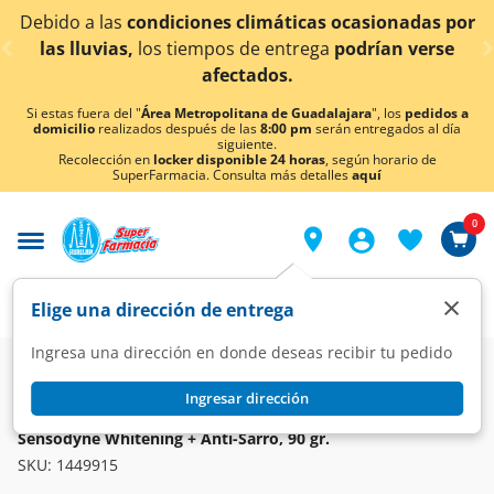
< div class="carousel-inner">
do a las
condiciones climáticas ocasionadas por
¡Aho
 lluvias,
los tiempos de entrega
podrían verse
afectados.
Si estas fuera del "
Área Metropolitana de Guadalajara
", los
pedidos a
domicilio
realizados después de las
8:00 pm
serán entregados al día
siguiente.
Recolección en
locker disponible 24 horas
, según horario de
SuperFarmacia. Consulta más detalles
aquí
0
×
Elige una dirección de entrega
Ingresa una dirección en donde deseas recibir tu pedido
Super
Higiene y Belleza
Cuidado Bucal
Pasta Dentales
Ingresar dirección
SENSODYNE
Sensodyne Whitening + Anti-Sarro, 90 gr.
SKU:
1449915