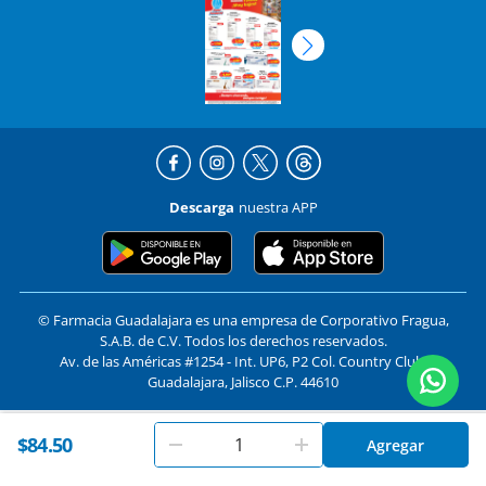
Descarga
nuestra APP
© Farmacia Guadalajara es una empresa de Corporativo Fragua,
S.A.B. de C.V. Todos los derechos reservados.
Av. de las Américas #1254 - Int. UP6, P2 Col. Country Club,
Guadalajara, Jalisco C.P. 44610
En
Farmacias Guadalajara
utilizamos cookies. Al utilizar
$84.50
Formas de pago y compra segura
Agregar
Aceptar
este sitio, aceptas nuestros
términos y condiciones
.