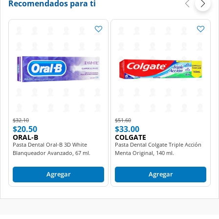
Recomendados para ti
Price reduced from
to
Price reduced from
to
$32.10
$51.60
$20.50
$33.00
ORAL-B
COLGATE
Pasta Dental Oral-B 3D White
Pasta Dental Colgate Triple Acción
Blanqueador Avanzado, 67 ml.
Menta Original, 140 ml.
Agregar
Agregar