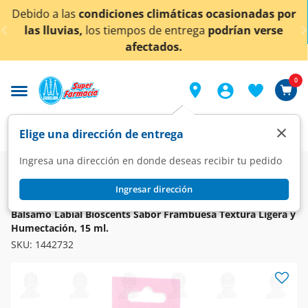
< div class="carousel-inner">
s climáticas ocasionadas por
¡Ahora también en Agu
s de entrega
podrían verse
conoc
ectados.
0
×
Elige una dirección de entrega
Ingresa una dirección en donde deseas recibir tu pedido
Super
Higiene y Belleza
Cuidado Facial
Protectores Labiales
Ingresar dirección
BIOSCENTS
Bálsamo Labial Bioscents Sabor Frambuesa Textura Ligera y
Humectación, 15 ml.
SKU:
1442732