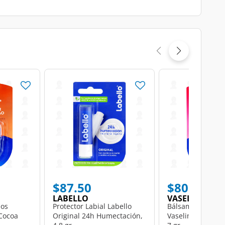
$87.50
$80.00
LABELLO
VASELINE
ios
Protector Labial Labello
Bálsamo para La
 Cocoa
Original 24h Humectación,
Vaseline Lip Care