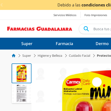
< div class="carousel-inner">
Servicios Médicos
Foto Impresiones
Super
Farmacia
Dermo
Super
Higiene y Belleza
Cuidado Facial
Protecto