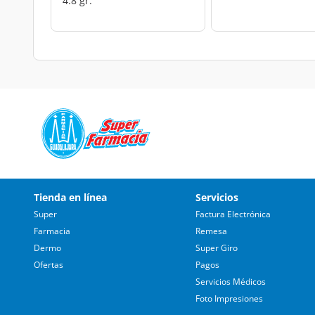
4.8 gr.
Tienda en línea
Servicios
Super
Factura Electrónica
Farmacia
Remesa
Dermo
Super Giro
Ofertas
Pagos
Servicios Médicos
Foto Impresiones