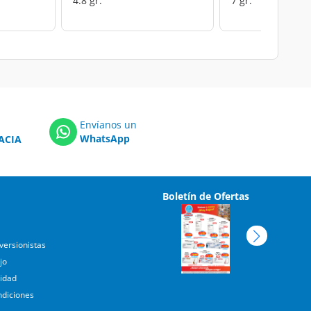
4.8 gr.
7 gr.
Envíanos un
WhatsApp
ACIA
Boletín de Ofertas
versionistas
jo
cidad
ndiciones