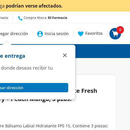
ra conocer detalles.
rmacia
Compra Ahora:
83 Farmacia
0
Favoritos
egar dirección
Inicia sesión
×
de entrega
 donde deseas recibir tu
sar dirección
 Bálsamo Labial Hidratante Fresh
ry + Peach Mango, 3 pzas.
re Bálsamo Labial Hidratante FPS 15. Contiene 3 piezas: