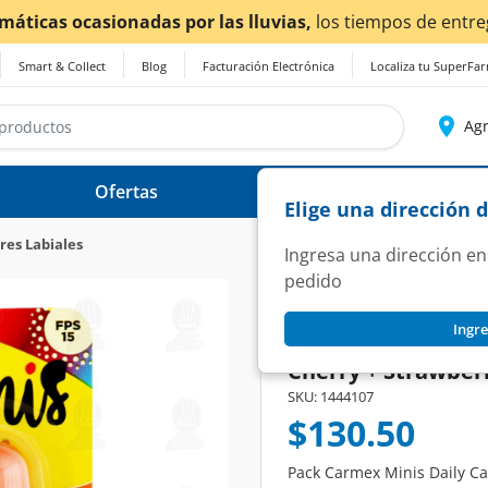
¡Ahora también en Aguascalientes!
Da
clic aquí
pa
Smart & Collect
Blog
Facturación Electrónica
Localiza tu SuperFa
Agr
Ofertas
Ayuda
Elige una dirección 
res Labiales
Ingresa una dirección en
pedido
CARMEX
Ingre
Pack Carmex Minis
Cherry + Strawber
SKU:
1444107
$130.50
Pack Carmex Minis Daily Ca