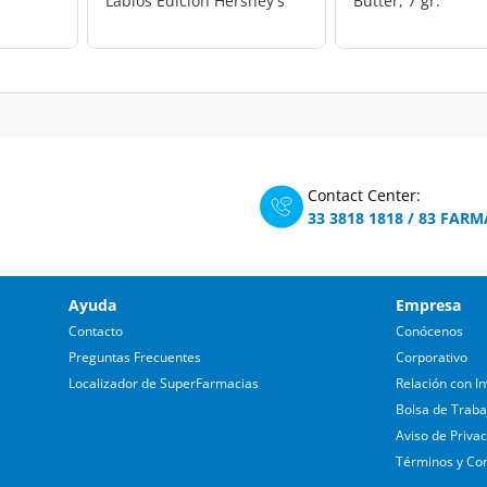
Labios Edición Hershey's
Butter, 7 gr.
Milk Chocolate, 3.5 gr.
Contact Center:
33 3818 1818
/
83 FARM
Ayuda
Empresa
Contacto
Conócenos
Preguntas Frecuentes
Corporativo
Localizador de SuperFarmacias
Relación con In
Bolsa de Traba
Aviso de Priva
Términos y Co