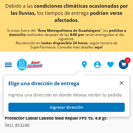
< div class="carousel-inner">
Debido a las
condiciones climáticas ocasionadas por
las lluvias,
los tiempos de entrega
podrían verse
afectados.
Si estas fuera del "
Área Metropolitana de Guadalajara
", los
pedidos a
domicilio
realizados después de las
8:00 pm
serán entregados al día
siguiente.
Recolección en
locker disponible 24 horas
, según horario de
SuperFarmacia. Consulta más detalles
aquí
0
×
Elige una dirección de entrega
Ingresa una dirección en donde deseas recibir tu pedido
Super
Higiene y Belleza
Cuidado Facial
Protectores Labiales
Ingresar dirección
LABELLO
Protector Labial Labello Med Repair FPS 15, 4.8 gr.
SKU:
853240