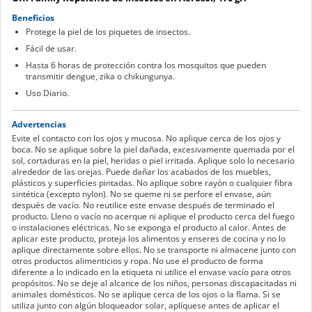
Beneficios
Protege la piel de los piquetes de insectos.
Fácil de usar.
Hasta 6 horas de protección contra los mosquitos que pueden
transmitir dengue, zika o chikungunya.
Uso Diario.
Advertencias
Evite el contacto con los ojos y mucosa. No aplique cerca de los ojos y
boca. No se aplique sobre la piel dañada, excesivamente quemada por el
sol, cortaduras en la piel, heridas o piel irritada. Aplique solo lo necesario
alrededor de las orejas. Puede dañar los acabados de los muebles,
plásticos y superficies pintadas. No aplique sobre rayón o cualquier fibra
sintética (excepto nylon). No se queme ni se perfore el envase, aún
después de vacío. No reutilice este envase después de terminado el
producto. Lleno o vacío no acerque ni aplique el producto cerca del fuego
o instalaciones eléctricas. No se exponga el producto al calor. Antes de
aplicar este producto, proteja los alimentos y enseres de cocina y no lo
aplique directamente sobre ellos. No se transporte ni almacene junto con
otros productos alimenticios y ropa. No use el producto de forma
diferente a lo indicado en la etiqueta ni utilice el envase vacío para otros
propósitos. No se deje al alcance de los niños, personas discapacitadas ni
animales domésticos. No se aplique cerca de los ojos o la flama. Si se
utiliza junto con algún bloqueador solar, aplíquese antes de aplicar el