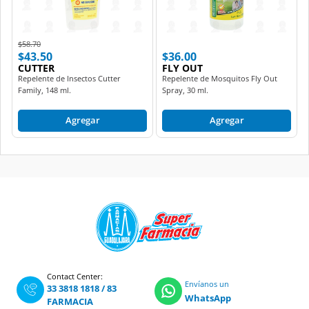
Price reduced from
to
$58.70
$43.50
$36.00
CUTTER
FLY OUT
Repelente de Insectos Cutter
Repelente de Mosquitos Fly Out
Family, 148 ml.
Spray, 30 ml.
Agregar
Agregar
Contact Center:
Envíanos un
33 3818 1818
/
83
WhatsApp
FARMACIA