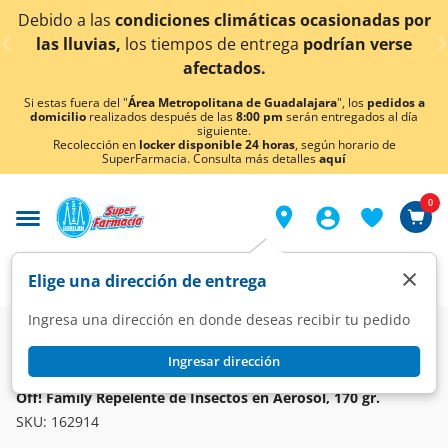
< div class="carousel-inner">
nes climáticas ocasionadas por
¡Ahora también en A
mpos de entrega
podrían verse
co
afectados.
Si estas fuera del "
Área Metropolitana de Guadalajara
", los
pedidos a
domicilio
realizados después de las
8:00 pm
serán entregados al día
siguiente.
Recolección en
locker disponible 24 horas
, según horario de
SuperFarmacia. Consulta más detalles
aquí
0
×
Elige una dirección de entrega
Ingresa una dirección en donde deseas recibir tu pedido
Super
Higiene y Belleza
Higiene y Cuidado Corporal
Repelentes
Ingresar dirección
OFF!
Off! Family Repelente de Insectos en Aerosol, 170 gr.
SKU:
162914