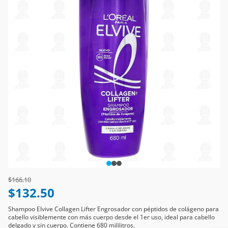
Price reduced from
to
$166.10
$132.50
Shampoo Elvive Collagen Lifter Engrosador con péptidos de colágeno para
cabello visiblemente con más cuerpo desde el 1er uso, ideal para cabello
delgado y sin cuerpo. Contiene 680 mililitros.