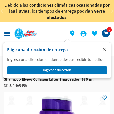
< div class="carousel-inner">
Debido a las
condiciones climáticas ocasionadas por
las lluvias,
los tiempos de entrega
podrían verse
afectados.
0
×
Elige una dirección de entrega
Ingresa una dirección en donde deseas recibir tu pedido
Super
Higiene y Belleza
Cuidado del Cabello
Shampoo
Ingresar dirección
ELVIVE
Shampoo Elvive Collagen Lifter Engrosador, 680 ml.
SKU:
1469495