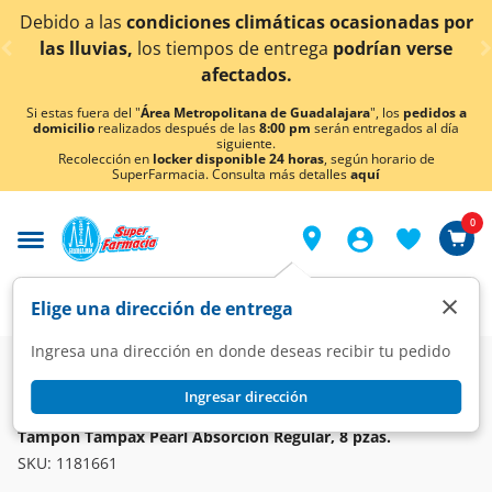
< div class="carousel-inner">
máticas ocasionadas por
¡Ahora también en Aguascal
entrega
podrían verse
conocer det
os.
Si estas fuera del "
Área Metropolitana de Guadalajara
", los
pedidos a
domicilio
realizados después de las
8:00 pm
serán entregados al día
siguiente.
Recolección en
locker disponible 24 horas
, según horario de
SuperFarmacia. Consulta más detalles
aquí
0
×
Elige una dirección de entrega
Ingresa una dirección en donde deseas recibir tu pedido
Super
Higiene y Belleza
Protección Femenina
Tampones
Ingresar dirección
TAMPAX
Tampón Tampax Pearl Absorción Regular, 8 pzas.
SKU:
1181661