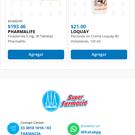
Price reduced from
to
$1,633.99
$193.46
$21.00
PHARMALIFE
LOQUAY
Finasterida 5 mg, 30 Tabletas
Peróxido en Crema Loquay 40
Pharmalife.
Volúmenes, 120 ml.
Agregar
Agregar
Contact Center:
Envíanos un
33 3818 1818
/
83
WhatsApp
FARMACIA