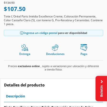
Price reduced from
to
$134.90
$107.50
Tinte L'Oréal Paris Imédia Excellence Creme, Coloración Permanente,
Color Castaño Claro (5), con Ioneno G, Pro-Keratina y Ceramidas. Contiene
1 pieza.
Ingresa un código postal
para ver disponibilidad
Entrega
Devoluciones
Pago
Precios
exclusivos online
, sujeto a variaciones por ubicación y diferente
a tienda física.
Detalles del producto
Boletín
Descripción