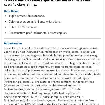
Tinte Excellence Creme Triple Protección Avanzada Color
Castaño Claro (5), 1 pz.
Beneficios
Triple protección avanzada.
Color espectacular, brillante y duradero.
Cubre 100% las canas.
Reestructura profundamente la fibra capilar.
Advertencias
Los colorantes capilares pueden provocar reacciones alérgicas severas.
Leer y seguir las instrucciones. No utilizar en menores de 16 años. Los
tatuajes temporales negros a base de henna pueden aumentar el riesgo
de alergia. No teñir el cabello si:-Tiene una erupción cutánea en el rostro o
el cuero cabelludo sensible, irritado o dañado. Es obligatorio hacer un test
de advertencia de alergia imperativamente 48 horas antes de cada
utilización de este producto (ver instructivo anexo). Piense en comprar su
producto por adelantado para realizar el test de advertencia de alergia 48
horas antes. La crema reveladora contiene peróxido de hidrógeno
(hydrogen peroxide). El producto colorante contiene: fenilendiaminas
(diaminobenceno y sus derivados: p-phenylenediamine = p-
fenilendiamina; 2,4-diaminophenoxyethanol HCl = HCl 2,4-
diaminofenoxietanol; hydroxypropyl bis(N-hydroxyethyl-P-
phenylenediamine) HCl = HCl hidroxipropil bis(N-hidroxietil-P-
fenilendiamina); N,N-bis(2-hydroxyethyl)-P-phenylenediamine sulfate =
sulfato de N,N-bis(2-hidroxietil)-P-fenilendiamina), resorcinol y amoniaco