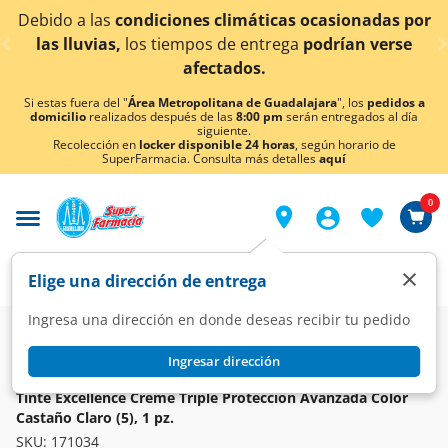
< div class="carousel-inner">
Debido a las
condiciones climáticas ocasionadas por
las lluvias,
los tiempos de entrega
podrían verse
afectados.
Si estas fuera del "
Área Metropolitana de Guadalajara
", los
pedidos a
domicilio
realizados después de las
8:00 pm
serán entregados al día
siguiente.
Recolección en
locker disponible 24 horas
, según horario de
SuperFarmacia. Consulta más detalles
aquí
0
×
Elige una dirección de entrega
Ingresa una dirección en donde deseas recibir tu pedido
Super
Higiene y Belleza
Cuidado del Cabello
Tintes
Ingresar dirección
L'ORÉAL
Tinte Excellence Creme Triple Protección Avanzada Color
Castaño Claro (5), 1 pz.
SKU:
171034