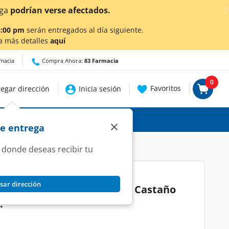
¡Ahora también en Aguascalientes!
Da
cli
8:00 pm
serán entregados al día siguiente.
a más detalles
aquí
rmacia
Compra Ahora:
83 Farmacia
0
Favoritos
egar dirección
Inicia sesión
×
de entrega
 donde deseas recibir tu
sar dirección
isse Ultra Cobertura Color Castaño
.