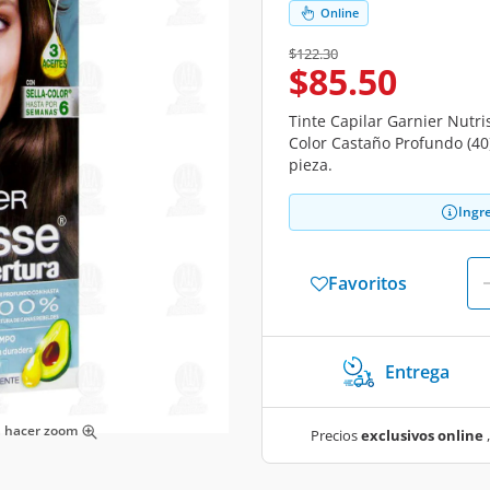
Online
Price reduced from
to
$122.30
$85.50
Tinte Capilar Garnier Nutr
Color Castaño Profundo (40
pieza.
Ingr
Favoritos
Entrega
ra hacer zoom
Precios
exclusivos online
,