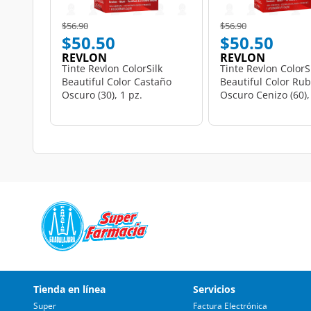
Price reduced from
to
Price reduced from
to
$56.90
$56.90
$50.50
$50.50
REVLON
REVLON
Tinte Revlon ColorSilk
Tinte Revlon ColorS
Beautiful Color Castaño
Beautiful Color Rub
Oscuro (30), 1 pz.
Oscuro Cenizo (60),
Tienda en línea
Servicios
Super
Factura Electrónica