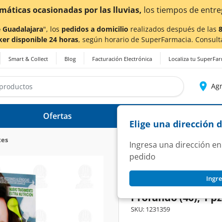
 Guadalajara
", los
pedidos a domicilio
realizados después de las
ker disponible 24 horas
, según horario de SuperFarmacia. Consult
Smart & Collect
Blog
Facturación Electrónica
Localiza tu SuperFa
Agr
Ofertas
Ayuda
Elige una dirección 
tes
Ingresa una dirección en
pedido
NUTRISSE
Ingre
Tinte Garnier Nutr
Profundo (40), 1 pz
SKU:
1231359