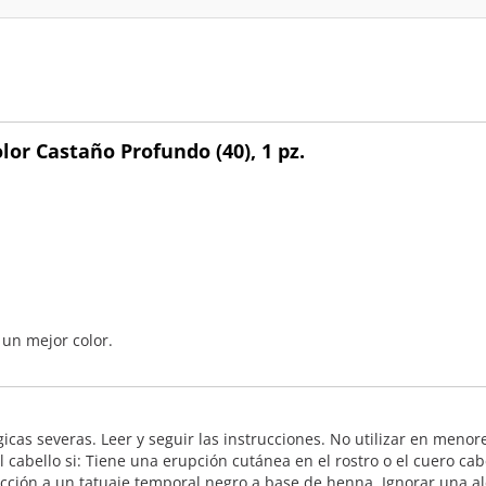
lor Castaño Profundo (40), 1 pz.
 un mejor color.
icas severas. Leer y seguir las instrucciones. No utilizar en meno
 cabello si: Tiene una erupción cutánea en el rostro o el cuero cab
cción a un tatuaje temporal negro a base de henna. Ignorar una al