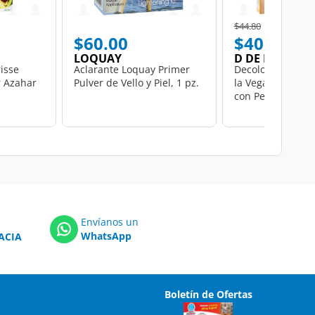
Price reduced from
to
$44.80
$60.00
$40.00
LOQUAY
D DE LA VEGA
isse
Aclarante Loquay Primer
Decolorante en P
r Azahar
Pulver de Vello y Piel, 1 pz.
la Vega para Cabe
con Peróxido en 
pzas.
Envíanos un
WhatsApp
ACIA
Boletín de Ofertas