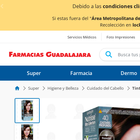
< div class="carousel-inner">
los tiempos de entrega
podrían verse afectados.
Si estas fuera del "
Área Metropolitana de
Recolección en
loc
Servicios Médicos
Foto Impresiones
Super
Farmacia
Dermo
Super
Higiene y Belleza
Cuidado del Cabello
Tin