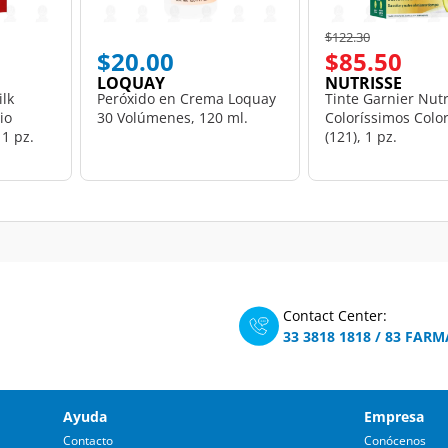
Price reduced from
to
$122.30
$20.00
$85.50
LOQUAY
NUTRISSE
ilk
Peróxido en Crema Loquay
Tinte Garnier Nutr
io
30 Volúmenes, 120 ml.
Coloríssimos Colo
 1 pz.
(121), 1 pz.
Contact Center:
33 3818 1818
/
83 FARM
Ayuda
Empresa
Contacto
Conócenos