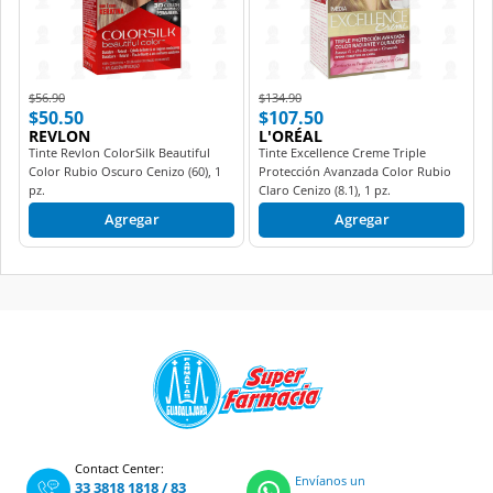
Price reduced from
to
Price reduced from
to
$56.90
$134.90
$50.50
$107.50
REVLON
L'ORÉAL
Tinte Revlon ColorSilk Beautiful
Tinte Excellence Creme Triple
Color Rubio Oscuro Cenizo (60), 1
Protección Avanzada Color Rubio
pz.
Claro Cenizo (8.1), 1 pz.
Agregar
Agregar
Contact Center:
Envíanos un
33 3818 1818
/
83