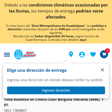
< div class="carousel-inner">
s climáticas ocasionadas por
¡Ahora también en Agu
s de entrega
podrían verse
conoc
ectados.
Si estas fuera del "
Área Metropolitana de Guadalajara
", los
pedidos a
domicilio
realizados después de las
8:00 pm
serán entregados al día
siguiente.
Recolección en
locker disponible 24 horas
, según horario de
SuperFarmacia. Consulta más detalles
aquí
0
×
Elige una dirección de entrega
Ingresa una dirección en donde deseas recibir tu pedido
Super
Higiene y Belleza
Cuidado del Cabello
Tintes
Ingresar dirección
KOLESTON
Tinte Koleston en Crema Color Borgoña Vibrante (4446), 1
pz.
SKU:
1389807