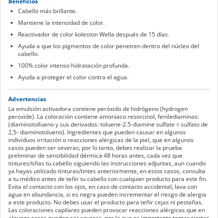
Beneficios
Cabello más brillante.
Mantiene la intensidad de color.
Reactivador de color koleston Wella después de 15 días.
Ayuda a que los pigmentos de color penetren dentro del núcleo del
cabello.
100% color intenso hidratación profunda.
Ayuda a proteger el color contra el agua.
Advertencias
La emulsión activadora contiene peróxido de hidrógeno (hydrogen
peroxide). La coloración contiene amoniaco resorcinol, fenilediaminas:
(diaminotollueno y sus derivados: toluene-2.5-diamine sulfate = sulfato de
2,5- diaminotolueno). Ingredientes que pueden causar en algunos
individuos irritación o reacciones alérgicas de la piel, que en algunos
casos pueden ser severas; por lo tanto, debes realizar la prueba
preliminar de sensibilidad dérmica 48 horas antes, cada vez que
tintures/tiñas tu cabello siguiendo las instrucciones adjuntas, aun cuando
ya hayas utilizado tinturas/tintes anteriormente, en estos casos, consulta
a tu médico antes de teñir tu cabello con cualquier producto para este fin.
Evita el contacto con los ojos, en caso de contacto accidental, lava con
agua en abundancia, si es negra pueden incrementar el riesgo de alergia
a este producto. No debes usar el producto para teñir cejas ni pestañas.
Las coloraciones capilares pueden provocar reacciones alérgicas que en
algunos casos pueden ser severas, por lo que es importante tomar ciertas