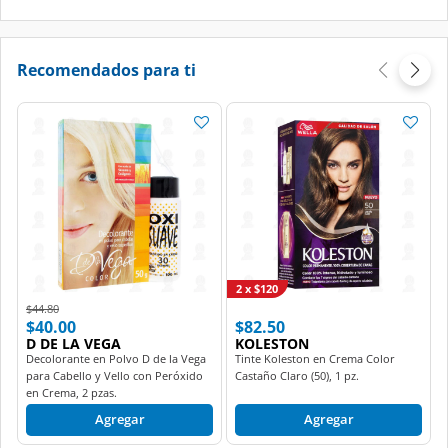
Recomendados para ti
2 x $120
Price reduced from
to
$44.80
$40.00
$82.50
D DE LA VEGA
KOLESTON
Decolorante en Polvo D de la Vega
Tinte Koleston en Crema Color
para Cabello y Vello con Peróxido
Castaño Claro (50), 1 pz.
en Crema, 2 pzas.
Agregar
Agregar