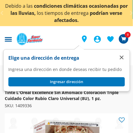
< div class="carousel-inner">
máticas ocasionadas por
¡Ahora también en Aguascal
entrega
podrían verse
conocer det
os.
0
×
Elige una dirección de entrega
Ingresa una dirección en donde deseas recibir tu pedido
Super
Higiene y Belleza
Cuidado del Cabello
Tintes
Ingresar dirección
L'ORÉAL
Tinte L'Oréal Excellence Sin Amoníaco Coloración Triple
Cuidado Color Rubio Claro Universal (8U), 1 pz.
SKU:
1409336