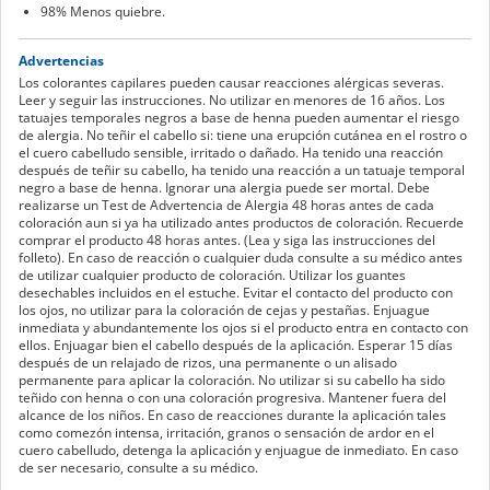
98% Menos quiebre.
Advertencias
Los colorantes capilares pueden causar reacciones alérgicas severas.
Leer y seguir las instrucciones. No utilizar en menores de 16 años. Los
tatuajes temporales negros a base de henna pueden aumentar el riesgo
de alergia. No teñir el cabello si: tiene una erupción cutánea en el rostro o
el cuero cabelludo sensible, irritado o dañado. Ha tenido una reacción
después de teñir su cabello, ha tenido una reacción a un tatuaje temporal
negro a base de henna. Ignorar una alergia puede ser mortal. Debe
realizarse un Test de Advertencia de Alergia 48 horas antes de cada
coloración aun si ya ha utilizado antes productos de coloración. Recuerde
comprar el producto 48 horas antes. (Lea y siga las instrucciones del
folleto). En caso de reacción o cualquier duda consulte a su médico antes
de utilizar cualquier producto de coloración. Utilizar los guantes
desechables incluidos en el estuche. Evitar el contacto del producto con
los ojos, no utilizar para la coloración de cejas y pestañas. Enjuague
inmediata y abundantemente los ojos si el producto entra en contacto con
ellos. Enjuagar bien el cabello después de la aplicación. Esperar 15 días
después de un relajado de rizos, una permanente o un alisado
permanente para aplicar la coloración. No utilizar si su cabello ha sido
teñido con henna o con una coloración progresiva. Mantener fuera del
alcance de los niños. En caso de reacciones durante la aplicación tales
como comezón intensa, irritación, granos o sensación de ardor en el
cuero cabelludo, detenga la aplicación y enjuague de inmediato. En caso
de ser necesario, consulte a su médico.