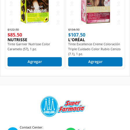
Price reduced from
to
Price reduced from
to
$122.30
$134.90
$85.50
$107.50
NUTRISSE
L'ORÉAL
Tinte Garnier Nutrisse Color
Tinte Excellence Creme Coloración
Caramelo (57), 1 pz.
Triple Cuidado Color Rubio Cenizo
(7.1), 1 pz.
Agregar
Agregar
Contact Center: