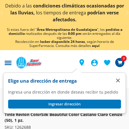
< div class="carousel-inner">
s climáticas ocasionadas por
¡Ahora también en Agu
s de entrega
podrían verse
conoc
ectados.
Si estas fuera del "
Área Metropolitana de Guadalajara
", los
pedidos a
domicilio
realizados después de las
8:00 pm
serán entregados al día
siguiente.
Recolección en
locker disponible 24 horas
, según horario de
SuperFarmacia. Consulta más detalles
aquí
0
×
Elige una dirección de entrega
Ingresa una dirección en donde deseas recibir tu pedido
Super
Higiene y Belleza
Cuidado del Cabello
Tintes
Ingresar dirección
REVLON
Tinte Revlon ColorSilk Beautiful Color Castaño Claro Cenizo
(50), 1 pz.
SKU:
1262688