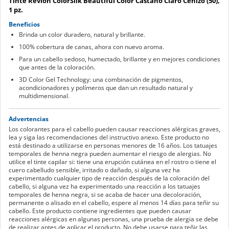
Tinte Revlon ColorSilk Beautiful Color Castaño Claro Cenizo (50),
1 pz.
Beneficios
Brinda un color duradero, natural y brillante.
100% cobertura de canas, ahora con nuevo aroma.
Para un cabello sedoso, humectado, brillante y en mejores condiciones
que antes de la coloración.
3D Color Gel Technology: una combinación de pigmentos,
acondicionadores y polímeros que dan un resultado natural y
multidimensional.
Advertencias
Los colorantes para el cabello pueden causar reacciones alérgicas graves,
lea y siga las recomendaciones del instructivo anexo. Este producto no
está destinado a utilizarse en personas menores de 16 años. Los tatuajes
temporales de henna negra pueden aumentar el riesgo de alergias. No
utilice el tinte capilar si: tiene una erupción cutánea en el rostro o tiene el
cuero cabelludo sensible, irritado o dañado, si alguna vez ha
experimentado cualquier tipo de reacción después de la coloración del
cabello, si alguna vez ha experimentado una reacción a los tatuajes
temporales de henna negra, si se acaba de hacer una decoloración,
permanente o alisado en el cabello, espere al menos 14 días para teñir su
cabello. Este producto contiene ingredientes que pueden causar
reacciones alérgicas en algunas personas, una prueba de alergia se debe
de realizar antes de aplicar el producto. No debe usarse para teñir las