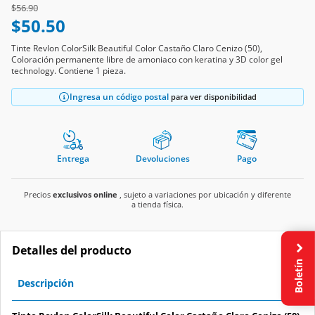
Price reduced from
to
$56.90
$50.50
Tinte Revlon ColorSilk Beautiful Color Castaño Claro Cenizo (50),
Coloración permanente libre de amoniaco con keratina y 3D color gel
technology. Contiene 1 pieza.
Ingresa un código postal
para ver disponibilidad
Entrega
Devoluciones
Pago
Precios
exclusivos online
, sujeto a variaciones por ubicación y diferente
a tienda física.
Detalles del producto
Boletín
Descripción