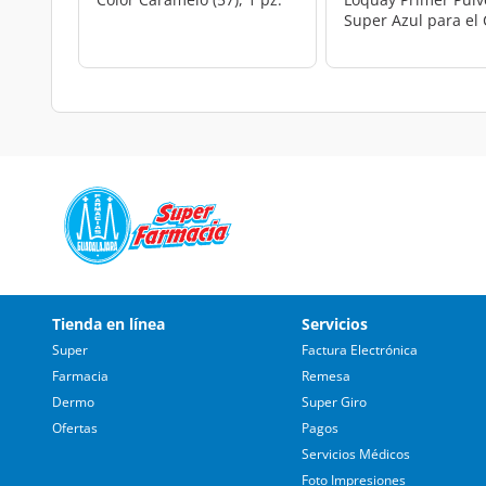
Super Azul para el 
50 gr.
Tienda en línea
Servicios
Super
Factura Electrónica
Farmacia
Remesa
Dermo
Super Giro
Ofertas
Pagos
Servicios Médicos
Foto Impresiones