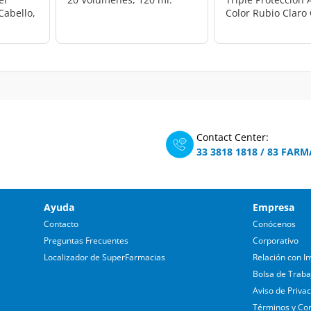
Cabello,
Color Rubio Claro
(8.1), 1 pz.
Contact Center:
33 3818 1818
/
83 FARM
Ayuda
Empresa
Contacto
Conócenos
Preguntas Frecuentes
Corporativo
Localizador de SuperFarmacias
Relación con In
Bolsa de Traba
Aviso de Priva
Términos y Co