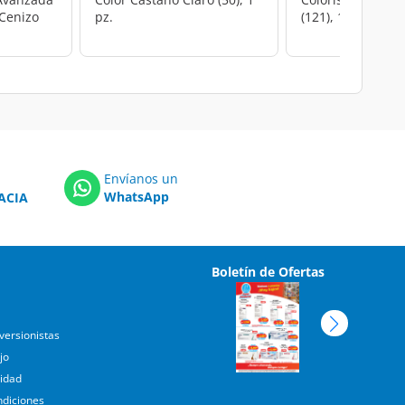
 Cenizo
pz.
(121), 1 pz.
Envíanos un
WhatsApp
ACIA
Boletín de Ofertas
versionistas
jo
cidad
ndiciones