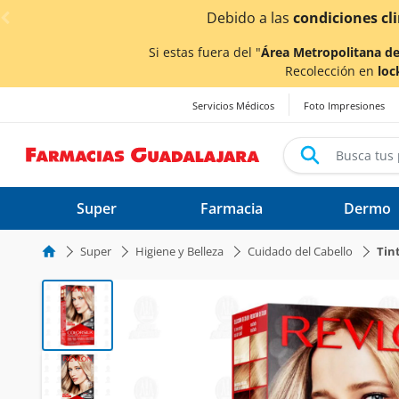
< div class="carousel-inner">
¡Ahor
Si estas fuera del "
Área Metropolitana de
Recolección en
loc
Servicios Médicos
Foto Impresiones
Super
Farmacia
Dermo
Super
Higiene y Belleza
Cuidado del Cabello
Tin