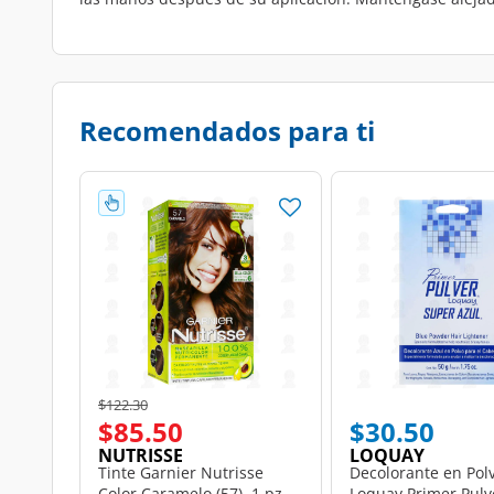
Recomendados para ti
Price reduced from
to
$122.30
$85.50
$30.50
NUTRISSE
LOQUAY
Tinte Garnier Nutrisse
Decolorante en Pol
Color Caramelo (57), 1 pz.
Loquay Primer Pulv