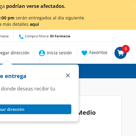
talles.
8:00 pm
serán entregados al día siguiente.
a más detalles
aquí
rmacia
Compra Ahora:
83 Farmacia
0
Favoritos
egar dirección
Inicia sesión
×
de entrega
 donde deseas recibir tu
sar dirección
Silk Beautiful Color Rubio Medio