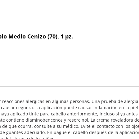
io Medio Cenizo (70), 1 pz.
reacciones alérgicas en algunas personas. Una prueba de alergia s
e causar ceguera. La aplicación puede causar inflamación en la pie
aya aplicado tinte para cabello anteriormente, incluso si ya antes 
ante contiene diaminobencenos y resorcinol. La crema reveladora de
de que ocurra, consulte a su médico. Evite el contacto con los ojo
 de guantes adecuado. Enjuague el cabello después de la aplicació
 del alcance de los niños.