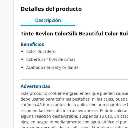
Detalles del producto
Descripción
Tinte Revlon ColorSilk Beautiful Color Rub
Beneficios
Color duradero.
Cobertura 100% de canas.
Acabado natural y brillante.
Advertencias
Este producto contiene ingredientes que pueden causar 
debe usarse para teñir las pestañas, ni las cejas, pued
cutánea 48 horas antes de la aplicación aun cuando se h
recomendaciones del instructivo anexas. El tinte color
alguna reacción desfavorable, suspenda su uso. En caso 
ojos, enjuague inmediatamente con agua. Utilice el par
las manos después de su aplicación. Manténgase alejado