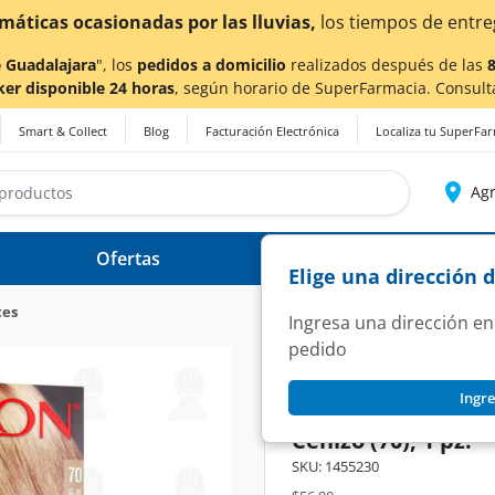
a también en Aguascalientes!
Da
clic aquí
para conocer de
 Guadalajara
", los
pedidos a domicilio
realizados después de las
ker disponible 24 horas
, según horario de SuperFarmacia. Consult
Smart & Collect
Blog
Facturación Electrónica
Localiza tu SuperFa
Agr
Ofertas
Ayuda
Elige una dirección 
tes
Ingresa una dirección en
pedido
REVLON
Ingre
Tinte Revlon Color
Cenizo (70), 1 pz.
SKU:
1455230