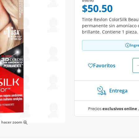
Price reduced from
to
$56.90
$50.50
Tinte Revlon ColorSilk Beau
permanente sin amoníaco co
brillante. Contiene 1 pieza.
Ingr
Favoritos
Entrega
Precios
exclusivos online
,
ra hacer zoom